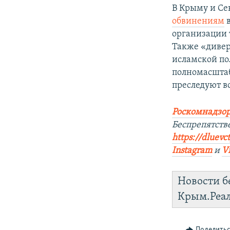
В Крыму и Се
обвинениям
в
организации 
Также «диве
исламской п
полномасштаб
преследуют в
Роскомнадзор
Беспрепятств
https://dluevc
Instagram
и
V
Новости б
Крым.Реа