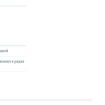
ацией
 воюют в рядах