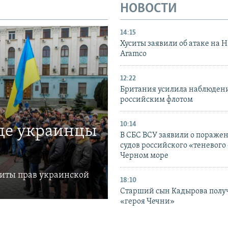
НОВОСТИ
14:15
Хуситы заявили об атаке на 
Aramco
12:22
Британия усилила наблюдени
российским флотом
10:14
где украинцы
В СБС ВСУ заявили о пораже
судов российского «теневого 
Черном море
щиты прав украинской
18:10
Старший сын Кадырова полу
«героя Чечни»