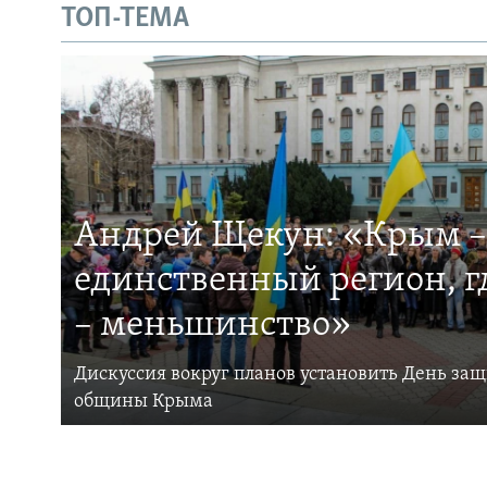
ТОП-ТЕМА
Андрей Щекун: «Крым –
единственный регион, 
– меньшинство»
Дискуссия вокруг планов установить День за
общины Крыма