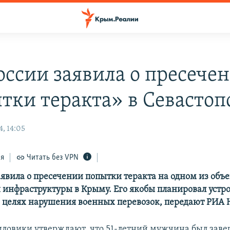
оссии заявила о пресече
тки теракта» в Севастоп
, 14:05
ся
Читать без VPN
аявила о пресечении попытки теракта на одном из объ
 инфраструктуры в Крыму. Его якобы планировал устр
в целях нарушения военных перевозок, передают РИА 
иловики утверждают, что 51-летний мужчина был заве