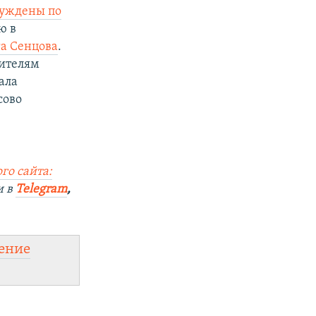
суждены по
ю в
га Сенцова
.
ителям
ала
сово
го сайта:
и в
Telegram
,
ение