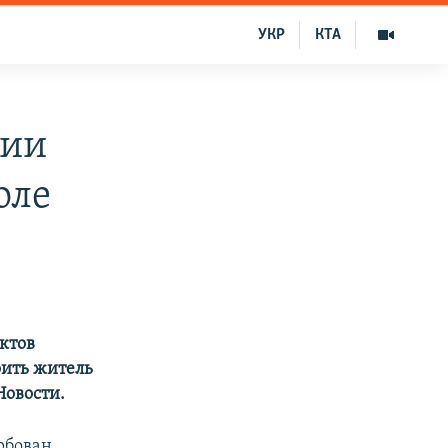
УКР
КТА
нии
оле
ектов
оить житель
Новости.
рбован