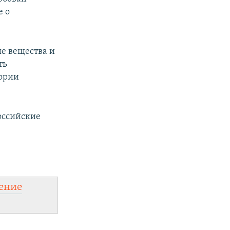
е о
е вещества и
ть
тории
оссийские
ение