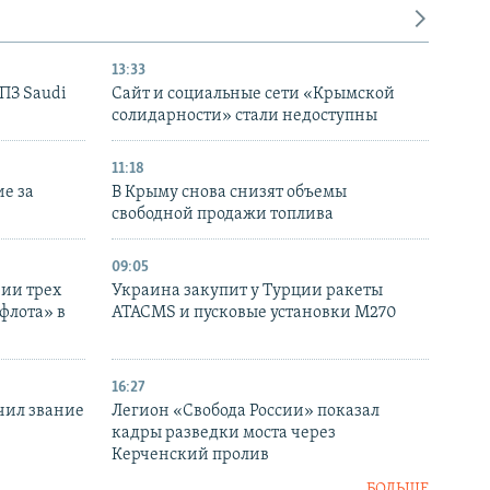
13:33
НПЗ Saudi
Сайт и социальные сети «Крымской
солидарности» стали недоступны
11:18
е за
В Крыму снова снизят объемы
свободной продажи топлива
09:05
нии трех
Украина закупит у Турции ракеты
флота» в
ATACMS и пусковые установки M270
16:27
чил звание
Легион «Свобода России» показал
кадры разведки моста через
Керченский пролив
БОЛЬШЕ