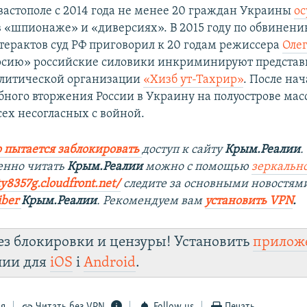
вастополе с 2014 года не менее 20 граждан Украины
о
 «шпионаже» и «диверсиях». В 2015 году по обвинени
терактов суд РФ приговорил к 20 годам режиссера
Оле
рсию» российские силовики инкриминируют представ
олитической организации
«Хизб ут-Тахрир»
. После нач
ного вторжения России в Украину на полуострове мас
сех несогласных с войной.
 пытается заблокировать
доступ к сайту
Крым.Реалии
.
енно читать
Крым.Реалии
можно с помощью
зеркально
ty8357g.cloudfront.net/
следите за основными новостям
iber
Крым.Реалии
. Рекомендуем вам
установить VPN
.
ез блокировки и цензуры! Установить
прилож
лии для
iOS
і
Android
.