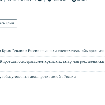
ся
Читать без VPN
Follow us
Печать
есь Крым
и Крым.Реалии в России признали «нежелательной» организ
 проводят осмотры домов крымских татар, чьи родственники
учебы: уголовные дела против детей в России