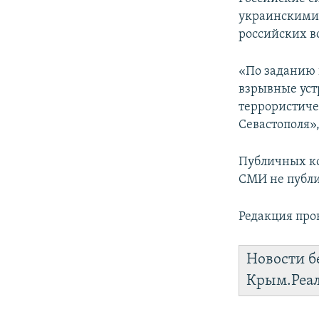
ПОБЕДИТЕЛЕЙ НЕ СУДЯТ?
украинскими 
КРЫМ.НЕПОКОРЕННЫЙ
российских в
ELIFBE
«По заданию 
УКРАИНСКАЯ ПРОБЛЕМА КРЫМА
взрывные уст
террористиче
Севастополя»,
Публичных ко
СМИ не публ
Редакция про
Новости б
Крым.Реа