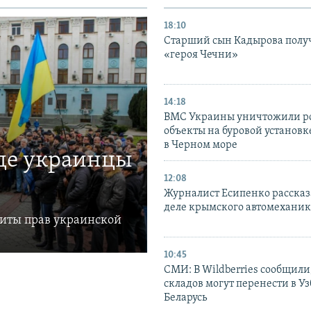
18:10
Старший сын Кадырова полу
«героя Чечни»
14:18
ВМС Украины уничтожили р
объекты на буровой установ
в Черном море
где украинцы
12:08
Журналист Есипенко рассказ
деле крымского автомехани
щиты прав украинской
10:45
СМИ: В Wildberries сообщили,
складов могут перенести в У
Беларусь