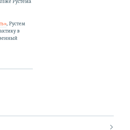
Позже Рустема
ть»
, Рустем
актику в
твенный