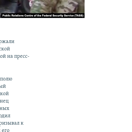
ержали
ской
ой на пресс-
ополю
рый
ской
енец
ьных
одил
ризывал к
 его