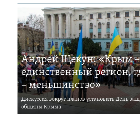
Андрей Щекун: «Крым –
единственный регион, 
– меньшинство»
Дискуссия вокруг планов установить День за
общины Крыма