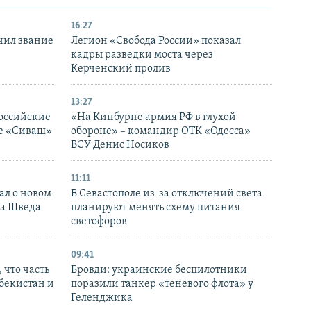
16:27
чил звание
Легион «Свобода России» показал
кадры разведки моста через
Керченский пролив
13:27
оссийские
«На Кинбурне армия РФ в глухой
ке «Сиваш»
обороне» – командир ОТК «Одесса»
ВСУ Денис Носиков
11:11
ал о новом
В Севастополе из-за отключений света
ка Шведа
планируют менять схему питания
светофоров
09:41
 что часть
Бровди: украинские беспилотники
збекистан и
поразили танкер «теневого флота» у
Геленджика