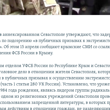
 в аннексированном Севастополе утверждают, что зад
а по подозрению «в публичных призывах к экстремист
». Об этом 15 апреля сообщают крымские СМИ со ссылк
ления ФСБ России в Крыму.
м отделом УФСБ России по Республике Крым и Севаст
головное дело в отношении жителя Севастополя, кото
я в публичных призывах к осуществлению экстремист
(часть 1 статьи 280 УК России). Установлено, что урож
1984 года рождения, являясь лидером группы радикал
в одном из религиозных учреждений Севастополя пров
использованием запрещенной литературы, в которых п
ым действиям в отношении граждан, не разделяющих