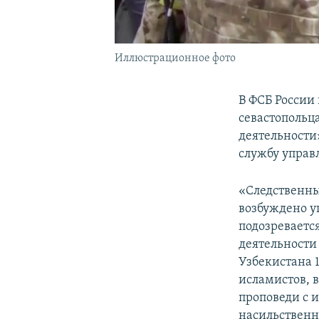
Иллюстрационное фото
В ФСБ России
севастопольц
деятельности
службу управ
«Следственны
возбуждено у
подозреваетс
деятельности 
Узбекистана 
исламистов, 
проповеди с 
насильственн