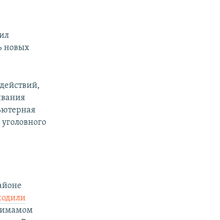
ил
ь новых
действий,
ивания
ьютерная
 уголовного
районе
ходили
, имамом