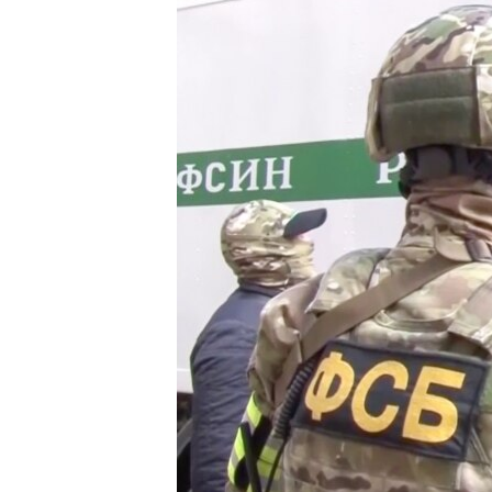
ПОБЕДИТЕЛЕЙ НЕ СУДЯТ?
КРЫМ.НЕПОКОРЕННЫЙ
ELIFBE
УКРАИНСКАЯ ПРОБЛЕМА КРЫМА