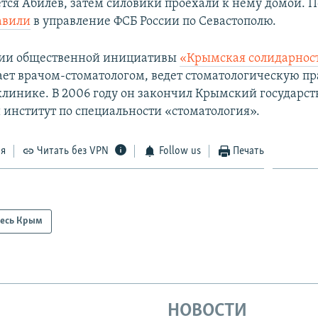
ется Абилев, затем силовики проехали к нему домой. 
авили
в управление ФСБ России по Севастополю.
ии общественной инициативы
«Крымская солидарнос
ает врачом-стоматологом, ведет стоматологическую пр
клинике. В 2006 году он закончил Крымский государс
институт по специальности «стоматология».
ся
Читать без VPN
Follow us
Печать
есь Крым
НОВОСТИ