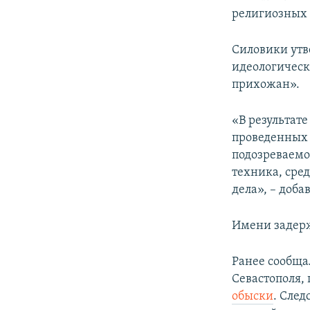
религиозных 
Силовики утв
идеологическ
прихожан».
«В результат
проведенных 
подозреваемо
техника, сре
дела», – доба
Имени задерж
Ранее сообщал
Севастополя,
обыски
. Сле