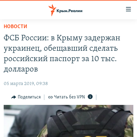
Доступность
ссылки
Вернуться
НОВОСТИ
к
НОВОСТИ
ФСБ России: в Крыму задержан
основному
СПЕЦПРОЕКТЫ
содержанию
украинец, обещавший сделать
ВОДА
Вернутся
ГРУЗ 200
российский паспорт за 10 тыс.
к
ИСТОРИЯ
КАРТА ВОЕННЫХ ОБЪЕКТОВ КРЫМА
долларов
главной
ЕЩЕ
11 ЛЕТ ОККУПАЦИИ КРЫМА. 11 ИСТОРИЙ СОПРОТИВЛЕНИЯ
навигации
05 марта 2019, 09:38
Вернутся
РАДІО СВОБОДА
ИНТЕРАКТИВ
к
Поделиться
Читать без VPN
КАК ОБОЙТИ БЛОКИРОВКУ
ИНФОГРАФИКА
поиску
ТЕЛЕПРОЕКТ КРЫМ.РЕАЛИИ
Українською
СОВЕТЫ ПРАВОЗАЩИТНИКОВ
Qırımtatar
ПРОПАВШИЕ БЕЗ ВЕСТИ