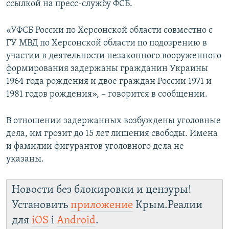
ссылкой на пресс-службу ФСБ.
ПРИСОЕДИНЯЙТЕСЬ!
ПОБЕДИТЕЛЕЙ НЕ СУДЯТ?
КРЫМ.НЕПОКОРЕННЫЙ
«УФСБ России по Херсонской области совместно с
ГУ МВД по Херсонской области по подозрению в
ELIFBE
участии в деятельности незаконного вооруженного
УКРАИНСКАЯ ПРОБЛЕМА КРЫМА
формирования задержаны гражданин Украины
Все сайты RFE/RL
1964 года рождения и двое граждан России 1971 и
1981 годов рождения», – говорится в сообщении.
В отношении задержанных возбуждены уголовные
дела, им грозит до 15 лет лишения свободы. Имена
и фамилии фигурантов уголовного дела не
указаны.
Новости без блокировки и цензуры!
Установить
приложение
Крым.Реалии
для
iOS
і
Android
.