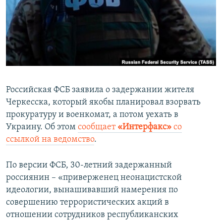
ПРИСОЕДИНЯЙТЕСЬ!
ПОБЕДИТЕЛЕЙ НЕ СУДЯТ?
КРЫМ.НЕПОКОРЕННЫЙ
ELIFBE
УКРАИНСКАЯ ПРОБЛЕМА КРЫМА
Все сайты RFE/RL
Российская ФСБ заявила о задержании жителя
Черкесска, который якобы планировал взорвать
прокуратуру и военкомат, а потом уехать в
Украину. Об этом
сообщает
«Интерфакс»
со
ссылкой на ведомство
.
По версии ФСБ, 30-летний задержанный
россиянин – «приверженец неонацистской
идеологии, вынашивавший намерения по
совершению террористических акций в
отношении сотрудников республиканских