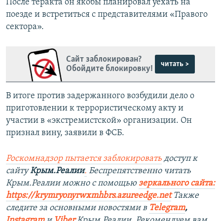
После теракта он якобы планировал уехать на
поезде и встретиться с представителями «Правого
сектора».
Сайт заблокирован?
читать >
Обойдите блокировку!
В итоге против задержанного возбудили дело о
приготовлении к террористическому акту и
участии в «экстремистской» организации. Он
признал вину, заявили в ФСБ.
Роскомнадзор пытается заблокировать
доступ к
сайту
Крым.Реалии
.
Беспрепятственно читать
Крым.Реалии можно с помощью
зеркального сайта:
https://krymryonyrwxmhbrs.azureedge.net
Также
следите за основными новостями в
Telegram
,
Instagram
и
Viber
Крым.Реалии. Рекомендуем вам