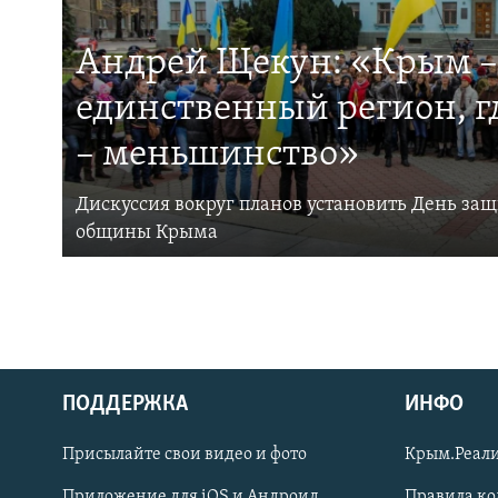
Андрей Щекун: «Крым –
единственный регион, 
– меньшинство»
Дискуссия вокруг планов установить День за
общины Крыма
ПОДДЕРЖКА
ИНФО
Українською
Присылайте свои видео и фото
Крым.Реали
Qırımtatar
Приложение для iOS и Андроид
Правила к