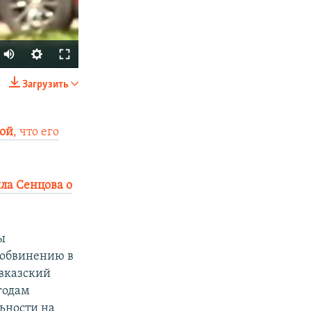
Загрузить
SHARE
вой
, что его
ила Сенцова о
px
width
ы
 обвинению в
авказский
годам
ьности на