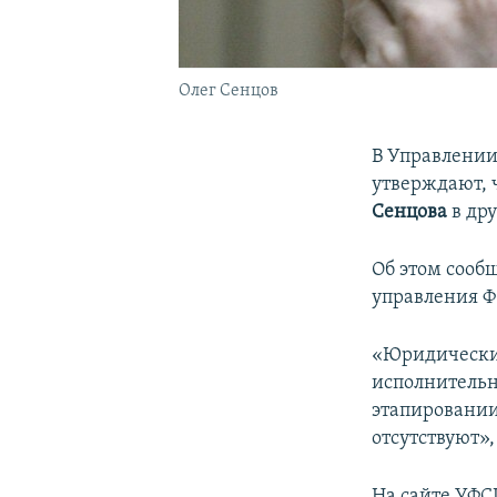
Олег Сенцов
В Управлении
утверждают, 
Сенцова
в др
Об этом сооб
управления 
«Юридические
исполнительн
этапировании
отсутствуют»,
На сайте УФС