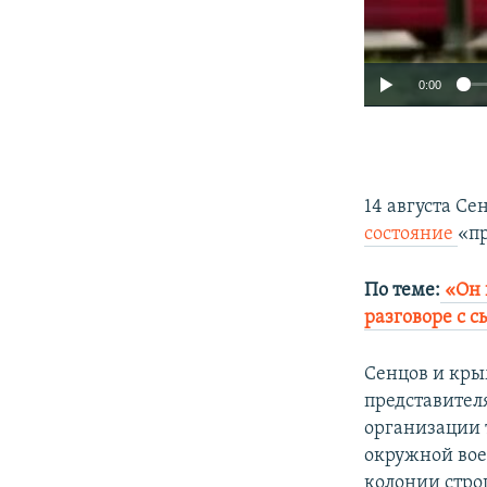
0:00
14 августа Се
состояние
«п
По теме:
«Он 
разговоре с с
Сенцов и кр
представител
организации т
окружной вое
колонии стро