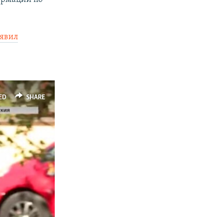
явил
ED
SHARE