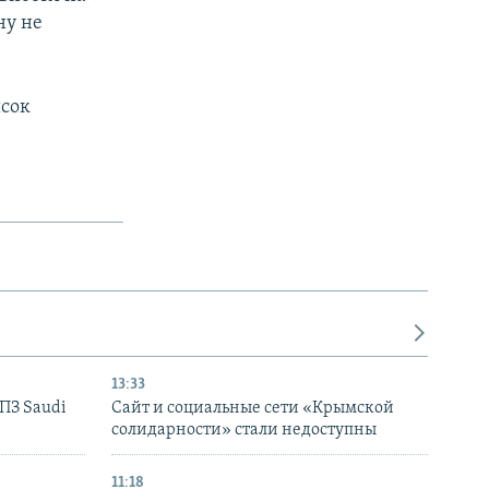
ну не
исок
13:33
НПЗ Saudi
Сайт и социальные сети «Крымской
солидарности» стали недоступны
11:18