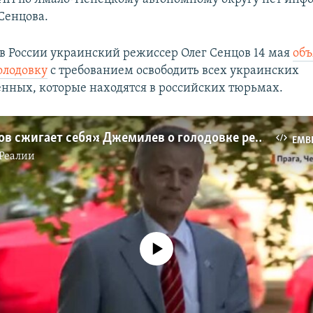
Сенцова.
 России украинский режиссер Олег Сенцов 14 мая
объ
олодовку
с требованием освободить всех украинских
нных, которые находятся в российских тюрьмах.
«Олег Сенцов сжигает себя»: Джемилев о голодовке режиссера (видео)
EMB
Реалии
No media source currently available