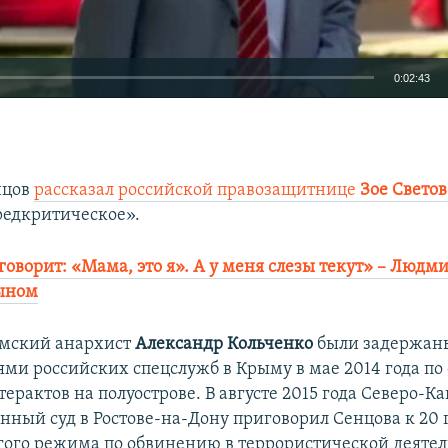
0:02:43
EMBED
нцов
рассказал российской правозащитнице
Зое Свето
редкритическое».
говорит: «Мама, это я». А у меня слезы текут» – Людм
ыном​
ымский анархист
Александр Кольченко
были задержан
ями российских спецслужб в Крыму в мае 2014 года по
ерактов на полуострове. В августе 2015 года Северо-К
нный суд в Ростове-на-Дону приговорил Сенцова к 20 
гого режима по обвинению в террористической деятел