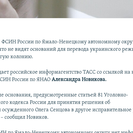
 ФСИН России по Ямало-Ненецкому автономному окру
что не видят оснований для перевода украинского ре
угую колонию.
щает российское информагентство ТАСС со ссылкой на
ФСИН России по ЯНАО
Александра Новикова.
 основания, предусмотренные статьей 81 Уголовно-
ого кодекса России для принятия решения об
 осужденного Олега Сенцова в другое исправительное
 – сообщил Новиков.
ИН по Ямало-Ненецкому автономному округу нет инф