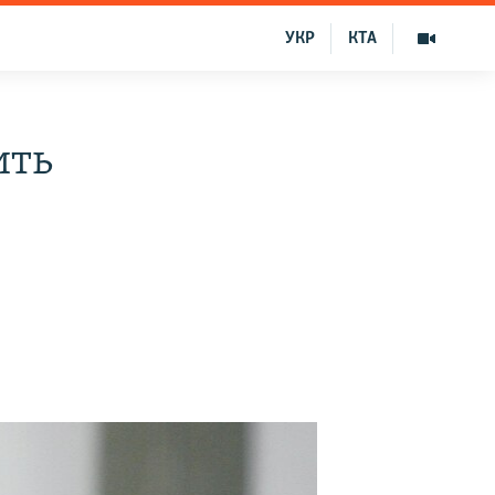
УКР
КТА
ить