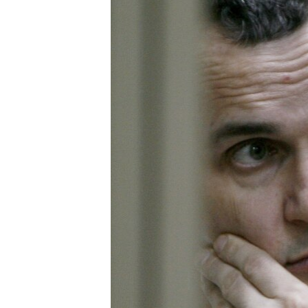
ПОБЕДИТЕЛЕЙ НЕ СУДЯТ?
КРЫМ.НЕПОКОРЕННЫЙ
ELIFBE
УКРАИНСКАЯ ПРОБЛЕМА КРЫМА