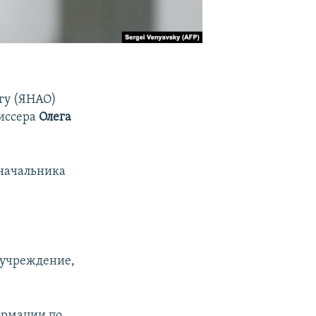
гу (ЯНАО)
жиссера
Олега
 начальника
 учреждение,
ормации по