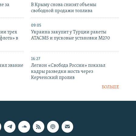
е за
В Крыму снова снизят объемы
свободной продажи топлива
09:05
нии трех
Украина закупит у Турции ракеты
флота» в
ATACMS и пусковые установки M270
16:27
чил звание
Легион «Свобода России» показал
кадры разведки моста через
Керченский пролив
БОЛЬШЕ