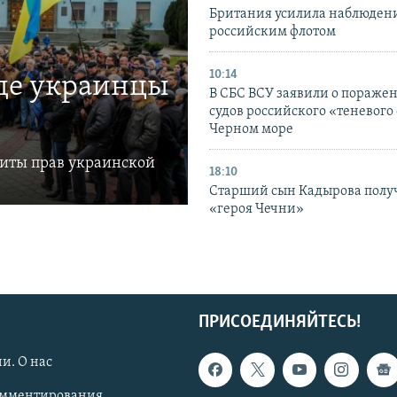
Британия усилила наблюдени
российским флотом
10:14
где украинцы
В СБС ВСУ заявили о пораже
судов российского «теневого 
Черном море
щиты прав украинской
18:10
Старший сын Кадырова полу
«героя Чечни»
ПРИСОЕДИНЯЙТЕСЬ!
и. О нас
омментирования