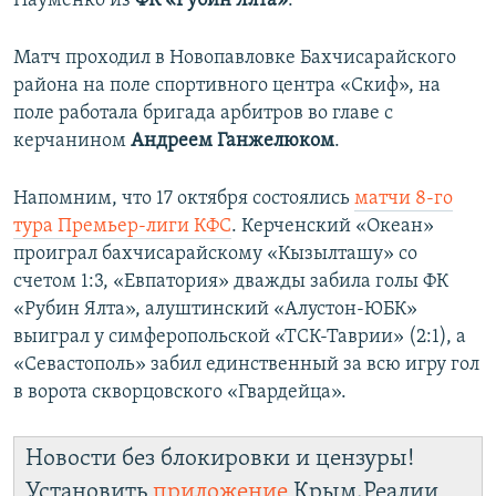
Науменко из
ФК «Рубин Ялта»
.
Матч проходил в Новопавловке Бахчисарайского
района на поле спортивного центра «Скиф», на
поле работала бригада арбитров во главе с
керчанином
Андреем Ганжелюком
.
Напомним, что 17 октября состоялись
матчи 8-го
тура Премьер-лиги КФС
. Керченский «Океан»
проиграл бахчисарайскому «Кызылташу» со
счетом 1:3, «Евпатория» дважды забила голы ФК
«Рубин Ялта», алуштинский «Алустон-ЮБК»
выиграл у симферопольской «ТСК-Таврии» (2:1), а
«Севастополь» забил единственный за всю игру гол
в ворота скворцовского «Гвардейца».
Новости без блокировки и цензуры!
Установить
приложение
Крым.Реалии