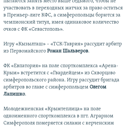
пытаются занять место выше седьмого, чтобы не
участвовать в переходных матчах за право остаться
в Премьер-лиге КФС, а симферопольцы борются за
чемпионский титул, имея одинаковое количество
очков с ФК «Севастополь».
Игру «Кызылташ» – «ТСК-Таврия» рассудит арбитр
из Первомайского
Роман Шальверов
.
ФК «Евпатория» на поле спорткомплекса «Арена-
Крым» встретится с «Гвардейцем» из Скворцово
симферопольского района. Игру рассудит бригада
арбитров во главе с симферопольцем
Олегом
Лапишко
.
Молодежненская «Крымтеплица» на поле
одноименного спорткомплекса в пгт. Аграрном
Симферополя померяется силами с керченским