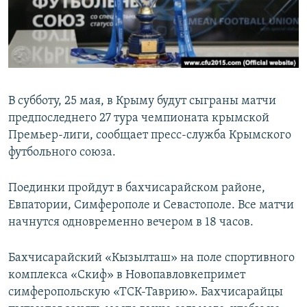
ПРИСОЕДИНЯЙТЕСЬ!
ПОБЕДИТЕЛЕЙ НЕ СУДЯТ?
КРЫМ.НЕПОКОРЕННЫЙ
ELIFBE
УКРАИНСКАЯ ПРОБЛЕМА КРЫМА
В субботу, 25 мая, в Крыму будут сыграны матчи
Все сайты RFE/RL
предпоследнего 27 тура чемпионата крымской
Премьер-лиги, сообщает пресс-служба Крымского
футбольного союза.
Поединки пройдут в бахчисарайском районе,
Евпатории, Симферополе и Севастополе. Все матчи
начнутся одновременно вечером в 18 часов.
Бахчисарайский «Кызылташ» на поле спортивного
комплекса «Скиф» в Новопавловкепримет
симферопольскую «ТСК-Таврию». Бахчисарайцы