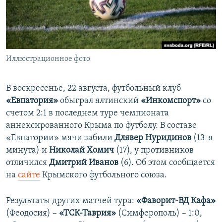
ПРИСОЕДИНЯЙТЕСЬ!
ПОБЕДИТЕЛЕЙ НЕ СУДЯТ?
КРЫМ.НЕПОКОРЕННЫЙ
ELIFBE
Иллюстрационное фото
УКРАИНСКАЯ ПРОБЛЕМА КРЫМА
Все сайты RFE/RL
В воскресенье, 22 августа, футбольный клуб
«Евпатория»
обыграл ялтинский
«Инкомспорт»
со
счетом 2:1 в последнем туре чемпионата
аннексированного Крыма по футболу. В составе
«Евпатории» мячи забили
Длявер Нуридинов
(13-я
минута) и
Николай Хомич
(17), у противников
отличился
Дмитрий Иванов
(6). Об этом сообщается
на
сайте
Крымского футбольного союза.
Результаты других матчей тура:
«Фаворит-ВД Кафа»
(Феодосия) –
«ТСК-Таврия»
(Симферополь) – 1:0,