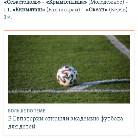
«Севастополь»
–
«Крымтеплица»
(Молодежное) –
1:1,
«Кызылташ»
(Бахчисарай) –
«Океан»
(Керчь) –
3:4.
БОЛЬШЕ ПО ТЕМЕ:
В Евпатории открыли академию футбола
для детей