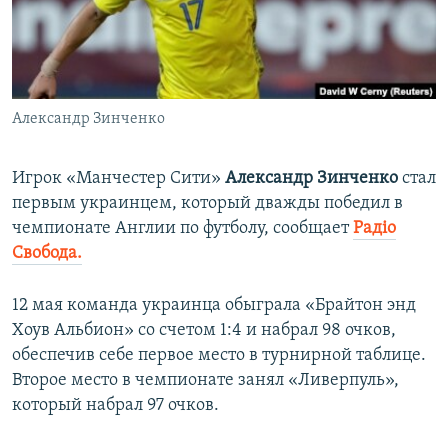
ПРИСОЕДИНЯЙТЕСЬ!
ПОБЕДИТЕЛЕЙ НЕ СУДЯТ?
КРЫМ.НЕПОКОРЕННЫЙ
ELIFBE
Александр Зинченко
УКРАИНСКАЯ ПРОБЛЕМА КРЫМА
Все сайты RFE/RL
Игрок «Манчестер Сити»
Александр Зинченко
стал
первым украинцем, который дважды победил в
чемпионате Англии по футболу, сообщает
Радіо
Свобода.
12 мая команда украинца обыграла «Брайтон энд
Хоув Альбион» со счетом 1:4 и набрал 98 очков,
обеспечив себе первое место в турнирной таблице.
Второе место в чемпионате занял «Ливерпуль»,
который набрал 97 очков.