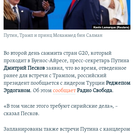
ПРИСОЕДИНЯЙТЕСЬ!
ПОБЕДИТЕЛЕЙ НЕ СУДЯТ?
КРЫМ.НЕПОКОРЕННЫЙ
ELIFBE
Путин, Трамп и принц Мохаммед бин Салман
УКРАИНСКАЯ ПРОБЛЕМА КРЫМА
Все сайты RFE/RL
Во второй день саммита стран G20, который
проходит в Буенос-Айресе, пресс-секретарь Путина
Дмитрий Песков
заявил, что во время, отведенное
ранее для встречи с Трампом, российский
президент пообщается с лидером Турции
Реджепом
Эрдоганом
. Об этом
сообщает
Радио Свобода
.
«В том числе этого требуют сирийские дела», –
сказал Песков.
Запланированы также встречи Путина с канцлером