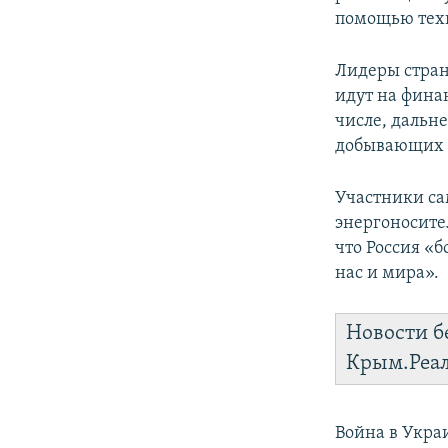
помощью техн
Лидеры стран
идут на фина
числе, дальн
добывающих 
Участники са
энергоносител
что Россия «
нас и мира».
Новости б
Крым.Реа
Война в Укра