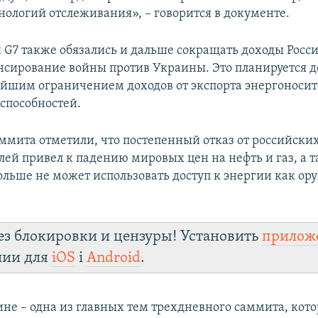
ологий отслеживания», – говорится в документе.
 G7 также обязались и дальше сокращать доходы Росс
нсирование войны против Украины. Это планируется де
ейшим ограничением доходов от экспорта энергоносит
способностей.
ммита отметили, что постепенный отказ от российски
ей привел к падению мировых цен на нефть и газ, а т
больше не может использовать доступ к энергии как ор
ез блокировки и цензуры! Установить
прилож
лии для
iOS
і
Android
.
ине – одна из главных тем трехдневного саммита, кот