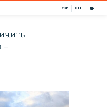
УКР
КТА
ничить
 –