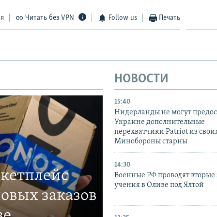
ся
Читать без VPN
Follow us
Печать
НОВОСТИ
15:40
Нидерланды не могут предос
Украине дополнительные
перехватчики Patriot из своих
Минобороны старны
14:30
ркетплейс
Военные РФ проводят вторые 
учения в Оливе под Ялтой
овых заказов
ве