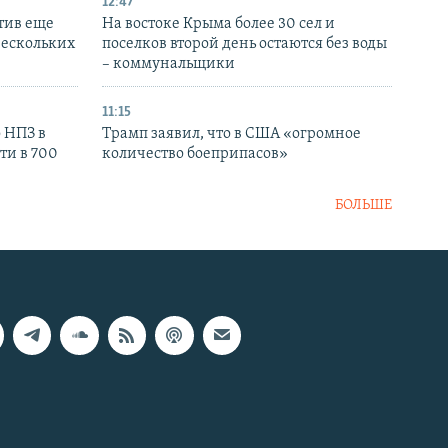
12:47
тив еще
На востоке Крыма более 30 сел и
нескольких
поселков второй день остаются без воды
– коммунальщики
11:15
 НПЗ в
Трамп заявил, что в США «огромное
ти в 700
количество боеприпасов»
БОЛЬШЕ