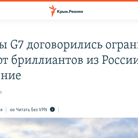
ы G7 договорились огра
рт бриллиантов из России
ение
9
ся
Читать без VPN