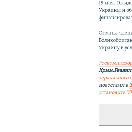
19 мая. Ожид
Украины и об
финансироват
Страны-члены
Великобритан
Украину в ус
Роскомнадзор
Крым.Реалии
зеркального с
новостями в
установить V