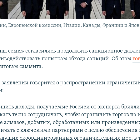
и, Европейской комиссии, Италии, Канады, Франции и Япони
пы семи» согласились продолжить санкционное давле
тиводействовать попыткам обхода санкций. Об этом
го
 итогам саммита.
 в заявлении говорится о распространении ограничени
и:
шить доходы, получаемые Россией от экспорта брилли
жать тесно сотрудничать, чтобы ограничить торговлю 
е алмазов, добытых, обработанных или произведенных
ничать с ключевыми партнерами с целью обеспечения
удущих скоординированных ограничительных мер, в т