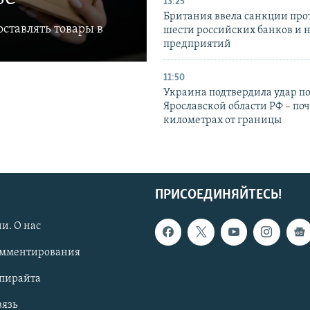
13:25
Британия ввела санкции про
ставлять товары в
шести российских банков и 
предприятий
11:50
Украина подтвердила удар по
Ярославской области РФ – поч
километрах от границы
ПРИСОЕДИНЯЙТЕСЬ!
и. О нас
омментирования
опирайта
вязь