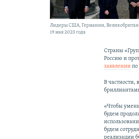
Лидеры США, Германии, Великобритани
19 мая 2023 года
Страны «Груп
Россию и про
заявлении
по
В частности,
бриллиантам
«Чтобы умень
будем продол
использовани
будем сотруд
реализации б