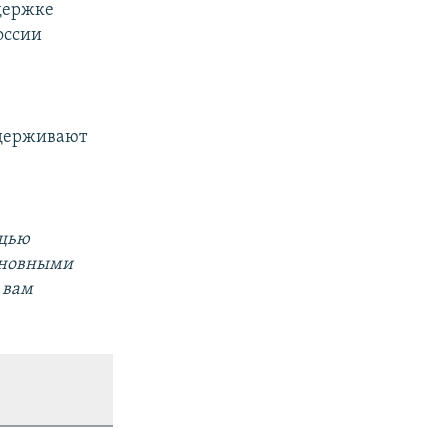
ддержке
оссии
ддерживают
ощью
основными
 вам