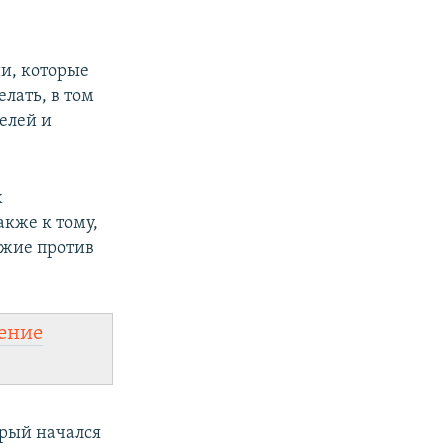
ии, которые
лать, в том
елей и
х
акже к тому,
ужие против
ение
орый начался