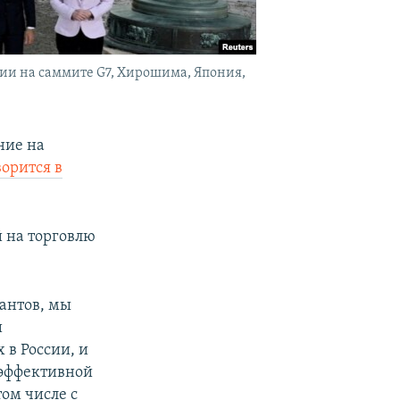
и на саммите G7, Хирошима, Япония,
ние на
ворится в
й на торговлю
антов, мы
и
 в России, и
 эффективной
ом числе с