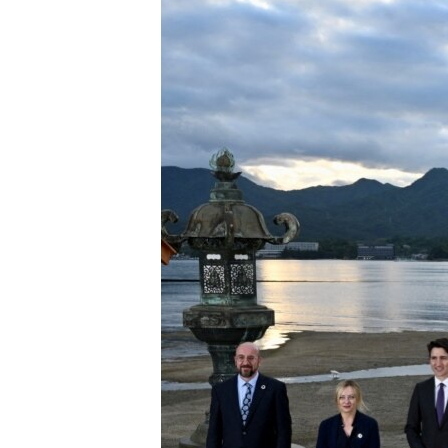
ПОБЕДИТЕЛЕЙ НЕ СУДЯТ?
КРЫМ.НЕПОКОРЕННЫЙ
ELIFBE
УКРАИНСКАЯ ПРОБЛЕМА КРЫМА