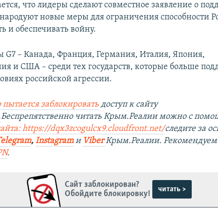
ается, что лидеры сделают совместное заявление о по
народуют новые меры для ограничения способности Р
ь и обеспечивать войну.
 G7 – Канада, Франция, Германия, Италия, Япония,
ия и США – среди тех государств, которые больше по
ловиях российской агрессии.
 пытается заблокировать
доступ к сайту
.
Беспрепятственно читать Крым.Реалии можно с пом
айта: https://dqx3zcogulcx9.cloudfront.net/
следите за 
Telegram
,
Instagram
и
Viber
Крым.Реалии. Рекомендуем
PN
.
Сайт заблокирован?
читать >
Обойдите блокировку!