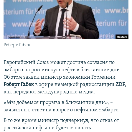
ПРИСОЕДИНЯЙТЕСЬ!
ПОБЕДИТЕЛЕЙ НЕ СУДЯТ?
КРЫМ.НЕПОКОРЕННЫЙ
ELIFBE
УКРАИНСКАЯ ПРОБЛЕМА КРЫМА
Все сайты RFE/RL
Роберт Габек
Европейский Союз может достичь согласия по
эмбарго на российскую нефть в ближайшие дни.
Об этом заявил министр экономики Германии
Роберт Габек
в эфире немецкой радиостанции
ZDF
,
как передают международные медиа.
«Мы добьемся прорыва в ближайшие дни», –
заявил он в ответ на вопрос о нефтяном эмбарго.
В то же время министр подчеркнул, что отказ от
российской нефти не будет означать