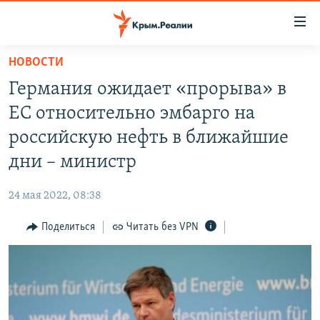
Доступность
ссылки
Вернуться
НОВОСТИ
к
НОВОСТИ
Германия ожидает «прорыва» в
основному
СПЕЦПРОЕКТЫ
содержанию
ЕС относительно эмбарго на
ВОДА
Вернутся
ГРУЗ 200
российскую нефть в ближайшие
к
ИСТОРИЯ
КАРТА ВОЕННЫХ ОБЪЕКТОВ КРЫМА
дни – министр
главной
ЕЩЕ
11 ЛЕТ ОККУПАЦИИ КРЫМА. 11 ИСТОРИЙ СОПРОТИВЛЕНИЯ
навигации
24 мая 2022, 08:38
Вернутся
РАДІО СВОБОДА
ИНТЕРАКТИВ
к
Поделиться
Читать без VPN
КАК ОБОЙТИ БЛОКИРОВКУ
ИНФОГРАФИКА
поиску
ТЕЛЕПРОЕКТ КРЫМ.РЕАЛИИ
Українською
СОВЕТЫ ПРАВОЗАЩИТНИКОВ
Qırımtatar
ПРОПАВШИЕ БЕЗ ВЕСТИ