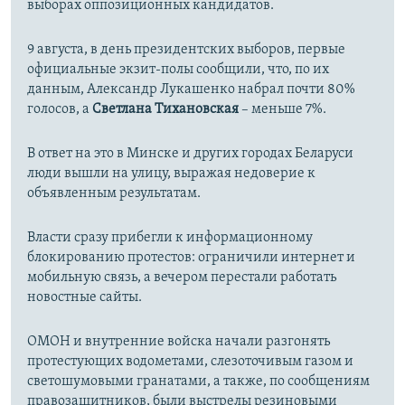
выборах оппозиционных кандидатов.
9 августа, в день президентских выборов, первые
официальные экзит-полы сообщили, что, по их
данным, Александр Лукашенко набрал почти 80%
голосов, а
Светлана Тихановская
– меньше 7%.
В ответ на это в Минске и других городах Беларуси
люди вышли на улицу, выражая недоверие к
объявленным результатам.
Власти сразу прибегли к информационному
блокированию протестов: ограничили интернет и
мобильную связь, а вечером перестали работать
новостные сайты.
ОМОН и внутренние войска начали разгонять
протестующих водометами, слезоточивым газом и
светошумовыми гранатами, а также, по сообщениям
правозащитников, были выстрелы резиновыми