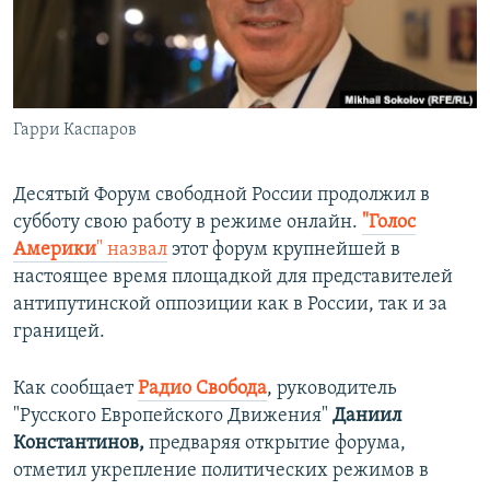
ПРИСОЕДИНЯЙТЕСЬ!
ПОБЕДИТЕЛЕЙ НЕ СУДЯТ?
КРЫМ.НЕПОКОРЕННЫЙ
ELIFBE
Гарри Каспаров
УКРАИНСКАЯ ПРОБЛЕМА КРЫМА
Все сайты RFE/RL
Десятый Форум свободной России продолжил в
субботу свою работу в режиме онлайн.
"Голос
Америки
" назвал
этот форум крупнейшей в
настоящее время площадкой для представителей
антипутинской оппозиции как в России, так и за
границей.
Как сообщает
Радио Свобода
, руководитель
"Русского Европейского Движения"
Даниил
Константинов,
предваряя открытие форума,
отметил укрепление политических режимов в