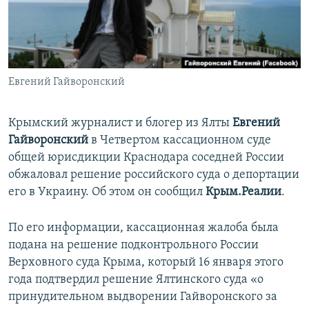
ПРИСОЕДИНЯЙТЕСЬ!
ПОБЕДИТЕЛЕЙ НЕ СУДЯТ?
КРЫМ.НЕПОКОРЕННЫЙ
ELIFBE
Евгений Гайворонский
УКРАИНСКАЯ ПРОБЛЕМА КРЫМА
Все сайты RFE/RL
Крымский журналист и блогер из Ялты
Евгений
Гайворонский
в Четвертом кассационном суде
общей юрисдикции Краснодара соседней России
обжаловал решение российского суда о депортации
его в Украину. Об этом он сообщил
Крым.Реалии
.
По его информации, кассационная жалоба была
подана на решение подконтрольного России
Верховного суда Крыма, который 16 января этого
года подтвердил решение Ялтинского суда «о
принудительном выдворении Гайворонского за