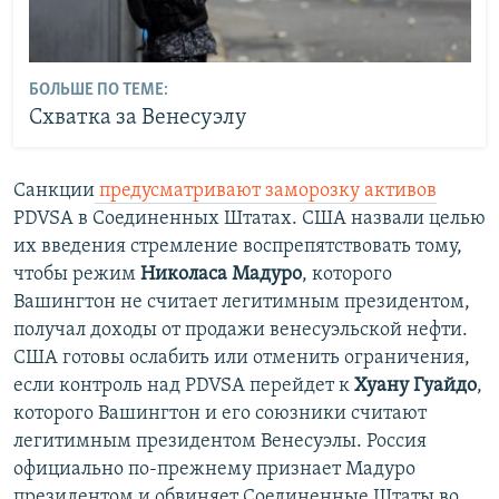
БОЛЬШЕ ПО ТЕМЕ:
Схватка за Венесуэлу
Санкции
предусматривают заморозку активов
PDVSA в Соединенных Штатах. США назвали целью
их введения стремление воспрепятствовать тому,
чтобы режим
Николаса Мадуро
, которого
Вашингтон не считает легитимным президентом,
получал доходы от продажи венесуэльской нефти.
США готовы ослабить или отменить ограничения,
если контроль над PDVSA перейдет к
Хуану Гуайдо
,
которого Вашингтон и его союзники считают
легитимным президентом Венесуэлы. Россия
официально по-прежнему признает Мадуро
президентом и обвиняет Соединенные Штаты во