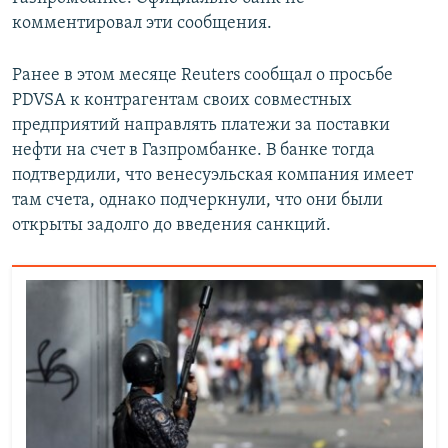
ПРИСОЕДИНЯЙТЕСЬ!
ПОБЕДИТЕЛЕЙ НЕ СУДЯТ?
комментировал эти сообщения.
КРЫМ.НЕПОКОРЕННЫЙ
Ранее в этом месяце Reuters сообщал о просьбе
ELIFBE
PDVSA к контрагентам своих совместных
предприятий направлять платежи за поставки
УКРАИНСКАЯ ПРОБЛЕМА КРЫМА
нефти на счет в Газпромбанке. В банке тогда
Все сайты RFE/RL
подтвердили, что венесуэльская компания имеет
там счета, однако подчеркнули, что они были
открыты задолго до введения санкций.