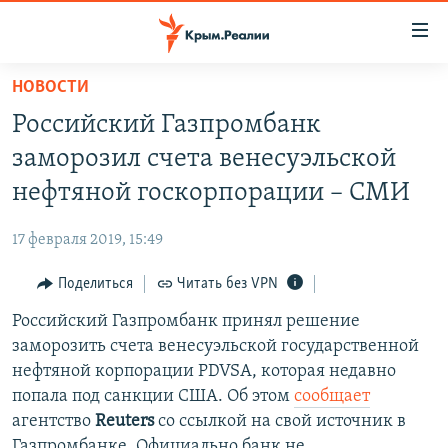
Доступность
ссылки
Вернуться
НОВОСТИ
к
НОВОСТИ
Российский Газпромбанк
основному
СПЕЦПРОЕКТЫ
содержанию
заморозил счета венесуэльской
ВОДА
Вернутся
ГРУЗ 200
нефтяной госкорпорации – СМИ
к
ИСТОРИЯ
КАРТА ВОЕННЫХ ОБЪЕКТОВ КРЫМА
главной
17 февраля 2019, 15:49
ЕЩЕ
11 ЛЕТ ОККУПАЦИИ КРЫМА. 11 ИСТОРИЙ СОПРОТИВЛЕНИЯ
навигации
Вернутся
Поделиться
Читать без VPN
РАДІО СВОБОДА
ИНТЕРАКТИВ
к
Российский Газпромбанк принял решение
КАК ОБОЙТИ БЛОКИРОВКУ
ИНФОГРАФИКА
поиску
заморозить счета венесуэльской государственной
ТЕЛЕПРОЕКТ КРЫМ.РЕАЛИИ
нефтяной корпорации PDVSA, которая недавно
Українською
попала под санкции США. Об этом
сообщает
СОВЕТЫ ПРАВОЗАЩИТНИКОВ
Qırımtatar
агентство
Reuters
со ссылкой на свой источник в
ПРОПАВШИЕ БЕЗ ВЕСТИ
Газпромбанке. Официально банк не