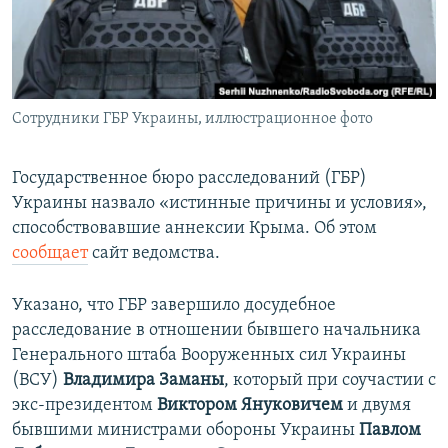
ПРИСОЕДИНЯЙТЕСЬ!
ПОБЕДИТЕЛЕЙ НЕ СУДЯТ?
КРЫМ.НЕПОКОРЕННЫЙ
ELIFBE
Сотрудники ГБР Украины, иллюстрационное фото
УКРАИНСКАЯ ПРОБЛЕМА КРЫМА
Все сайты RFE/RL
Государственное бюро расследований (ГБР)
Украины назвало «истинные причины и условия»,
способствовавшие аннексии Крыма. Об этом
сообщает
сайт ведомства.
Указано, что ГБР завершило досудебное
расследование в отношении бывшего начальника
Генерального штаба Вооруженных сил Украины
(ВСУ)
Владимира Заманы
, который при соучастии с
экс-президентом
Виктором Януковичем
и двумя
бывшими министрами обороны Украины
Павлом