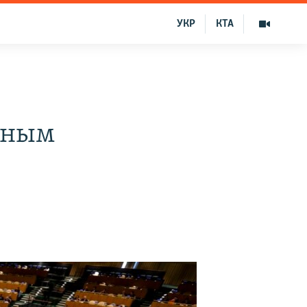
УКР
КТА
нным