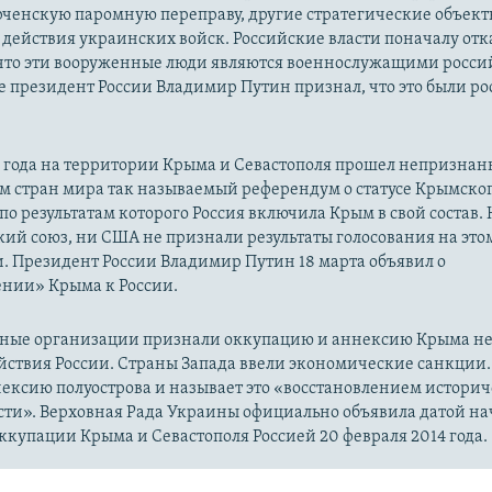
рченскую паромную переправу, другие стратегические объект
действия украинских войск. Российские власти поначалу от
 что эти вооруженные люди являются военнослужащими росси
 президент России Владимир Путин признал, что это были р
14 года на территории Крыма и Севастополя прошел непризна
м стран мира так называемый референдум о статусе Крымско
 по результатам которого Россия включила Крым в свой состав.
ий союз, ни США не признали результаты голосования на это
. Президент России Владимир Путин 18 марта объявил о
нии» Крыма к России.
ые организации признали оккупацию и аннексию Крыма н
йствия России. Страны Запада ввели экономические санкции.
ексию полуострова и называет это «восстановлением истори
сти». Верховная Рада Украины официально объявила датой на
купации Крыма и Севастополя Россией 20 февраля 2014 года.