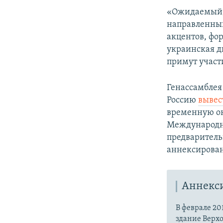
«Ожидаемый,
направленный
акцентов, фо
украинская д
примут участ
Генассамблея
Россию
вывес
временную о
Международно
предварительн
аннексирован
Аннекс
В феврале 20
здание Верх