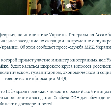
0 февраля, по инициативе Украины Генеральная Ассам
циальное заседание по ситуации на временно оккупи
Украины. Об этом сообщает пресс-служба МИД Украин
в которой примет участие министр иностранных дел 
айко
, будет касаться широкого круга вопросов российс
в политическом, гуманитарном, экономическом и соци
 – говорится в информации МИД.
то 12 февраля появилась новость о российской инициа
го мероприятия заседание Совбеза ООН для обсуждени
Минских договоренностей.