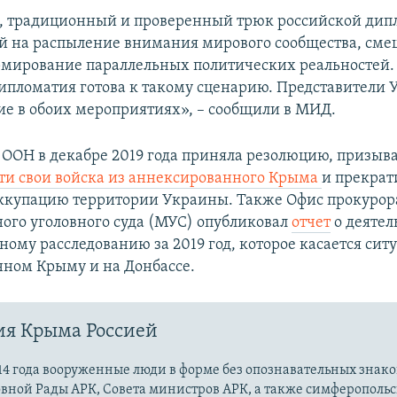
 традиционный и проверенный трюк российской дип
 на распыление внимания мирового сообщества, см
рмирование параллельных политических реальностей.
ипломатия готова к такому сценарию. Представители
ие в обоих мероприятиях», – сообщили в МИД.
 ООН в декабре 2019 года приняла резолюцию, призы
ти свои войска из аннексированного Крыма
и прекрат
ккупацию территории Украины. Также Офис прокурор
го уголовного суда (МУС) опубликовал
отчет
о деятел
ому расследованию за 2019 год, которое касается сит
ном Крыму и на Донбассе.
ия Крыма Россией
14 года вооруженные люди в форме без опознавательных знако
овной Рады АРК, Совета министров АРК, а также симферополь