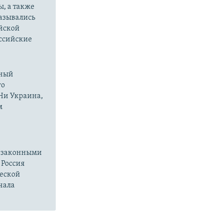
ы, а также
казывались
йской
оссийские
нный
го
 Ни Украина,
м
езаконными
 Россия
ческой
чала