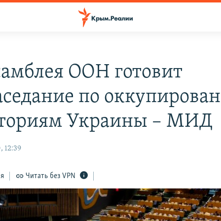
самблея ООН готовит
аседание по оккупирова
ториям Украины – МИД
, 12:39
ся
Читать без VPN