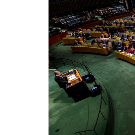
ПОБЕДИТЕЛЕЙ НЕ СУДЯТ?
КРЫМ.НЕПОКОРЕННЫЙ
ELIFBE
УКРАИНСКАЯ ПРОБЛЕМА КРЫМА