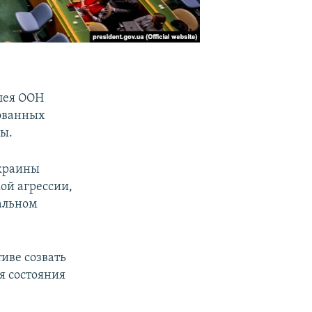
блея ООН
рованных
ы.
Украины
кой агрессии,
альном
тиве созвать
я состояния