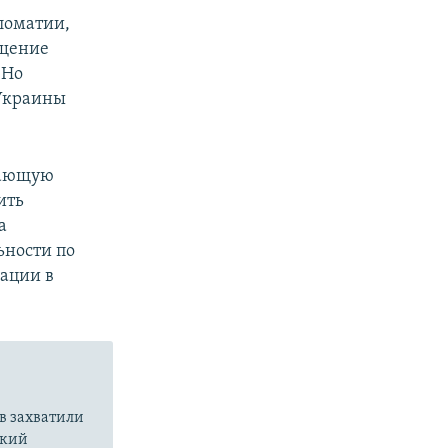
ломатии,
ещение
 Но
 Украины
вающую
ить
а
ьности по
уации в
в захватили
ский