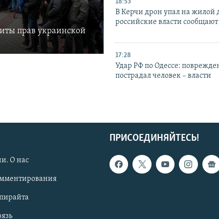
18:53
В Керчи дрон упал на жилой 
российские власти сообщают
щиты прав украинской
17:28
Удар РФ по Одессе: поврежде
пострадал человек – власти
ПРИСОЕДИНЯЙТЕСЬ!
и. О нас
омментирования
опирайта
вязь