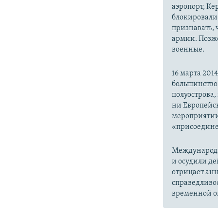
аэропорт, Ке
блокировали 
признавать,
армии. Позже
военные.
16 марта 20
большинство
полуострова,
ни Европейск
мероприятии
«присоедине
Международн
и осудили де
отрицает анн
справедливо
временной ок