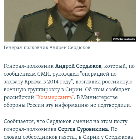
ПРИСОЕДИНЯЙТЕСЬ!
ПОБЕДИТЕЛЕЙ НЕ СУДЯТ?
КРЫМ.НЕПОКОРЕННЫЙ
ELIFBE
УКРАИНСКАЯ ПРОБЛЕМА КРЫМА
Все сайты RFE/RL
Генерал-полковник Андрей Сердюков
Генерал-полковник
Андрей Сердюков
, который, по
сообщениям СМИ, руководил "операцией по
захвату Крыма в 2014 году", возглавил российскую
военную группировку в Сирии. Об этом сообщает
российский
"Коммерсантъ"
. В Министерстве
обороны России эту информацию не подтвердили.
Сообщается, что Сердюков сменил на этом посту
генерал-полковника
Сергея Суровикина
. По
словам собеседников газеты, в Сирии у Сердюкова