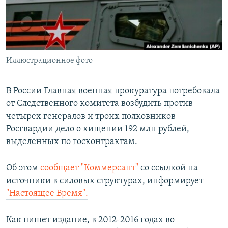
ПРИСОЕДИНЯЙТЕСЬ!
ПОБЕДИТЕЛЕЙ НЕ СУДЯТ?
КРЫМ.НЕПОКОРЕННЫЙ
ELIFBE
Иллюстрационное фото
УКРАИНСКАЯ ПРОБЛЕМА КРЫМА
Все сайты RFE/RL
В России Главная военная прокуратура потребовала
от Следственного комитета возбудить против
четырех генералов и троих полковников
Росгвардии дело о хищении 192 млн рублей,
выделенных по госконтрактам.
Об этом
сообщает "Коммерсант"
со ссылкой на
источники в силовых структурах, информирует
"Настоящее Время".
Как пишет издание, в 2012-2016 годах во