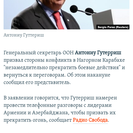
ПРИСОЕДИНЯЙТЕСЬ!
ПОБЕДИТЕЛЕЙ НЕ СУДЯТ?
КРЫМ.НЕПОКОРЕННЫЙ
ELIFBE
Антониу Гуттериш
УКРАИНСКАЯ ПРОБЛЕМА КРЫМА
Все сайты RFE/RL
Генеральный секретарь ООН
Антониу Гутерриш
призвал стороны конфликта в Нагорном Карабахе
"незамедлительно прекратить боевые действия" и
вернуться к переговорам. Об этом накануне
сообщил его представитель.
В заявлении говорится, что Гутерриш намерен
провести телефонные разговоры с лидерами
Армении и Азербайджана, чтобы призвать их
прекратить огонь, сообщает
Радио Свобода
.