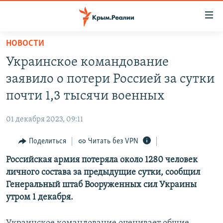
Доступность
ссылки
Вернуться
НОВОСТИ
к
НОВОСТИ
Украинское командование
основному
СПЕЦПРОЕКТЫ
содержанию
заявило о потери Россией за сутки
ВОДА
Вернутся
ГРУЗ 200
почти 1,3 тысячи военных
к
ИСТОРИЯ
КАРТА ВОЕННЫХ ОБЪЕКТОВ КРЫМА
главной
01 декабря 2023, 09:11
ЕЩЕ
11 ЛЕТ ОККУПАЦИИ КРЫМА. 11 ИСТОРИЙ СОПРОТИВЛЕНИЯ
навигации
Вернутся
Поделиться
Читать без VPN
РАДІО СВОБОДА
ИНТЕРАКТИВ
к
Российская армия потеряла около 1280 человек
КАК ОБОЙТИ БЛОКИРОВКУ
ИНФОГРАФИКА
поиску
личного состава за предыдущие сутки, сообщил
ТЕЛЕПРОЕКТ КРЫМ.РЕАЛИИ
Генеральный штаб Вооруженных сил Украины
Українською
утром 1 декабря.
СОВЕТЫ ПРАВОЗАЩИТНИКОВ
Qırımtatar
ПРОПАВШИЕ БЕЗ ВЕСТИ