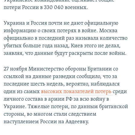
Украинское командование оценивает общие
ПРИСОЕДИНЯЙТЕСЬ!
ПОБЕДИТЕЛЕЙ НЕ СУДЯТ?
потери России в 330 040 военных.
КРЫМ.НЕПОКОРЕННЫЙ
Украина и Россия почти не дают официальную
ELIFBE
информацию о своих потерях в войне. Москва
официально в последний раз называла количество
УКРАИНСКАЯ ПРОБЛЕМА КРЫМА
убитых больше года назад, Киев этого не делал,
Все сайты RFE/RL
заявляя, что данные будут раскрыты после войны.
27 ноября Министерство обороны Британии со
ссылкой на данные разведки сообщило, что за
последние шесть недель, вероятно, наблюдался
один из самых
высоких показателей потерь
среди
личного состава в армии РФ за всю войну в
Украине. Тяжелые потери, по данным британской
стороны, во многом стали следствием
наступлением России на Авдеевку.