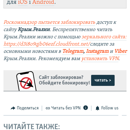
для
iOS
і
Android
.
Роскомнадзор пытается заблокировать
доступ к
сайту
Крым.Реалии
. Беспрепятственно читать
Крым.Реалии можно с помощью
зеркального сайта:
https://d3i8o9qjb06ezf.cloudfront.net/
следите за
основными новостями в
Telegram
,
Instagram
и
Viber
Крым.Реалии. Рекомендуем вам
установить VPN
.
Сайт заблокирован?
читать >
Обойдите блокировку!
Поделиться
Читать без VPN
Follow us
ЧИТАЙТЕ ТАКЖЕ: