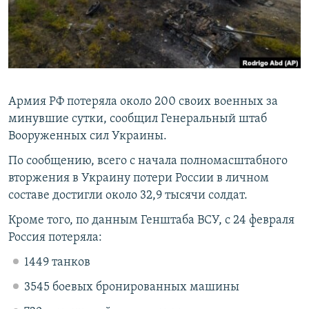
ПРИСОЕДИНЯЙТЕСЬ!
ПОБЕДИТЕЛЕЙ НЕ СУДЯТ?
КРЫМ.НЕПОКОРЕННЫЙ
ELIFBE
УКРАИНСКАЯ ПРОБЛЕМА КРЫМА
Армия РФ потеряла около 200 своих военных за
Все сайты RFE/RL
минувшие сутки, сообщил Генеральный штаб
Вооруженных сил Украины.
По сообщению, всего с начала полномасштабного
вторжения в Украину потери России в личном
составе достигли около 32,9 тысячи солдат.
Кроме того, по данным Генштаба ВСУ, с 24 февраля
Россия потеряла:
1449 танков
3545 боевых бронированных машины