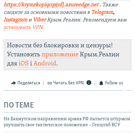
https://krymrkopiqcqsjofj.azureedge.net
​.
Также
следите за основными новостями в
Telegram
,
Instagram
и
Viber
Крым.Реалии. Рекомендуем вам
установить
VPN
.
Новости без блокировки и цензуры!
Установить
приложение
Крым.Реалии
для
iOS
і
Android
.
Поделиться
Читать без VPN
Follow us
ПО ТЕМЕ
На Бахмутском направлении армия РФ пытается штурмом
улучшить свое тактическое положение – Генштаб ВСУ