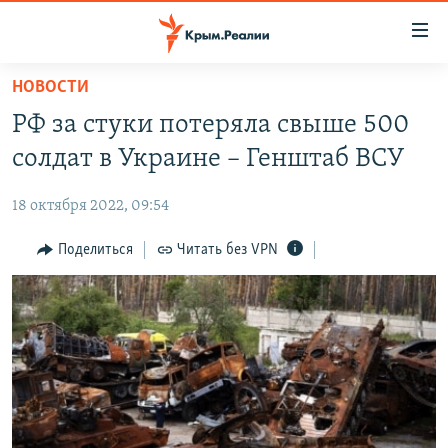
Доступность
ссылки
Вернуться
НОВОСТИ
к
НОВОСТИ
РФ за стуки потеряла свыше 500
основному
СПЕЦПРОЕКТЫ
содержанию
солдат в Украине – Генштаб ВСУ
ВОДА
Вернутся
ГРУЗ 200
к
18 октября 2022, 09:54
ИСТОРИЯ
КАРТА ВОЕННЫХ ОБЪЕКТОВ КРЫМА
главной
ЕЩЕ
Поделиться
Читать без VPN
11 ЛЕТ ОККУПАЦИИ КРЫМА. 11 ИСТОРИЙ СОПРОТИВЛЕНИЯ
навигации
Вернутся
РАДІО СВОБОДА
ИНТЕРАКТИВ
к
КАК ОБОЙТИ БЛОКИРОВКУ
ИНФОГРАФИКА
поиску
ТЕЛЕПРОЕКТ КРЫМ.РЕАЛИИ
Українською
СОВЕТЫ ПРАВОЗАЩИТНИКОВ
Qırımtatar
ПРОПАВШИЕ БЕЗ ВЕСТИ