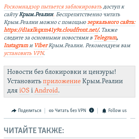
Роскомнадзор пытается заблокировать
доступ к
сайту
Крым.Реалии
.
Беспрепятственно читать
Крым.Реалии мож
но с помощью
зеркального сайта:
https://d1axlkqxm41y9z.cloudfront.net/
. ​
Также
следите за основными новостями в
Telegram
,
Instagra
m
и
Viber
Крым.Реалии. Рекомендуем вам
установить
VPN
.
Новости без блокировки и цензуры!
Установить
приложение
Крым.Реалии
для
iOS
і
Android
.
Поделиться
Читать без VPN
Follow us
ЧИТАЙТЕ ТАКЖЕ: