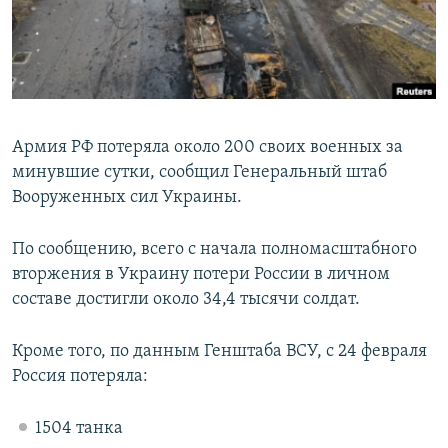
ПРИСОЕДИНЯЙТЕСЬ!
ПОБЕДИТЕЛЕЙ НЕ СУДЯТ?
КРЫМ.НЕПОКОРЕННЫЙ
ELIFBE
УКРАИНСКАЯ ПРОБЛЕМА КРЫМА
Армия РФ потеряла около 200 своих военных за
Все сайты RFE/RL
минувшие сутки, сообщил Генеральный штаб
Вооруженных сил Украины.
По сообщению, всего с начала полномасштабного
вторжения в Украину потери России в личном
составе достигли около 34,4 тысячи солдат.
Кроме того, по данным Генштаба ВСУ, с 24 февраля
Россия потеряла:
1504 танка