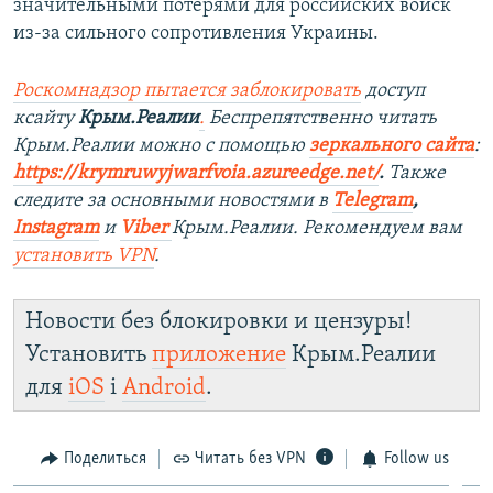
значительными потерями для российских войск
из-за сильного сопротивления Украины.
Роскомнадзор пытается заблокировать
доступ
ксайту
Крым.Реалии
.
Беспрепятственно читать
Крым.Реалии можно с помощью
зеркального сайта
:
https://krymruwyjwarfvoia.azureedge.net/
.
Также
следите за основными новостями в
Telegram
,
Instagram
и
Viber
Крым.Реалии. Рекомендуем вам
установить
VPN
.
Новости без блокировки и цензуры!
Установить
приложение
Крым.Реалии
для
iOS
і
Android
.
Поделиться
Читать без VPN
Follow us