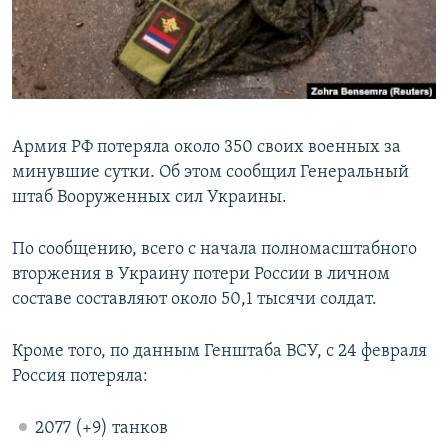
ПРИСОЕДИНЯЙТЕСЬ!
ПОБЕДИТЕЛЕЙ НЕ СУДЯТ?
КРЫМ.НЕПОКОРЕННЫЙ
ELIFBE
УКРАИНСКАЯ ПРОБЛЕМА КРЫМА
Армия РФ потеряла около 350 своих военных за
Все сайты RFE/RL
минувшие сутки. Об этом сообщил Генеральный
штаб Вооруженных сил Украины.
По сообщению, всего с начала полномасштабного
вторжения в Украину потери России в личном
составе составляют около 50,1 тысячи солдат.
Кроме того, по данным Генштаба ВСУ, с 24 февраля
Россия потеряла:
2077 (+9) танков