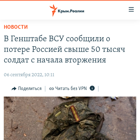
Доступность
ссылки
Вернуться
НОВОСТИ
к
НОВОСТИ
В Генштабе ВСУ сообщили о
основному
СПЕЦПРОЕКТЫ
содержанию
потере Россией свыше 50 тысяч
ВОДА
Вернутся
ГРУЗ 200
солдат с начала вторжения
к
ИСТОРИЯ
КАРТА ВОЕННЫХ ОБЪЕКТОВ КРЫМА
главной
06 сентября 2022, 10:11
ЕЩЕ
11 ЛЕТ ОККУПАЦИИ КРЫМА. 11 ИСТОРИЙ СОПРОТИВЛЕНИЯ
навигации
Вернутся
Поделиться
Читать без VPN
РАДІО СВОБОДА
ИНТЕРАКТИВ
к
КАК ОБОЙТИ БЛОКИРОВКУ
ИНФОГРАФИКА
поиску
ТЕЛЕПРОЕКТ КРЫМ.РЕАЛИИ
Українською
СОВЕТЫ ПРАВОЗАЩИТНИКОВ
Qırımtatar
ПРОПАВШИЕ БЕЗ ВЕСТИ