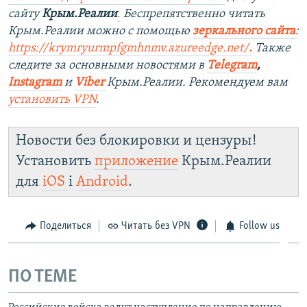
сайту
Крым.Реалии
.
Беспрепятственно читать
Крым.Реалии можно с помощью
зеркального сайта
:
https://krymryurmpfgmhnmv.azureedge.net/
.
Также
следите за основными новостями в
Telegram
,
Instagram
и
Viber
Крым.Реалии. Рекомендуем вам
установить
VPN
.
Новости без блокировки и цензуры!
Установить
приложение
Крым.Реалии
для
iOS
і
Android
.
Поделиться
Читать без VPN
Follow us
ПО ТЕМЕ