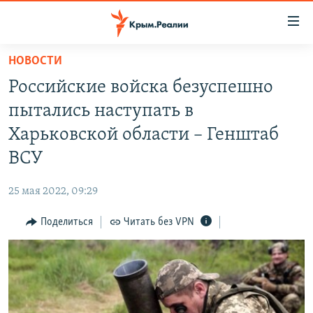
Доступность
ссылки
Вернуться
НОВОСТИ
к
НОВОСТИ
Российские войска безуспешно
основному
СПЕЦПРОЕКТЫ
содержанию
пытались наступать в
ВОДА
Вернутся
ГРУЗ 200
Харьковской области – Генштаб
к
ИСТОРИЯ
КАРТА ВОЕННЫХ ОБЪЕКТОВ КРЫМА
ВСУ
главной
ЕЩЕ
11 ЛЕТ ОККУПАЦИИ КРЫМА. 11 ИСТОРИЙ СОПРОТИВЛЕНИЯ
навигации
25 мая 2022, 09:29
Вернутся
РАДІО СВОБОДА
ИНТЕРАКТИВ
к
Поделиться
Читать без VPN
КАК ОБОЙТИ БЛОКИРОВКУ
ИНФОГРАФИКА
поиску
ТЕЛЕПРОЕКТ КРЫМ.РЕАЛИИ
Українською
СОВЕТЫ ПРАВОЗАЩИТНИКОВ
Qırımtatar
ПРОПАВШИЕ БЕЗ ВЕСТИ