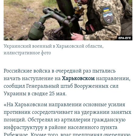
ПРИСОЕДИНЯЙТЕСЬ!
ПОБЕДИТЕЛЕЙ НЕ СУДЯТ?
КРЫМ.НЕПОКОРЕННЫЙ
ELIFBE
УКРАИНСКАЯ ПРОБЛЕМА КРЫМА
Все сайты RFE/RL
Украинский военный в Харьковской области,
иллюстративное фото
Российские войска в очередной раз пытались
начать наступление на
Харьковском
направлении,
сообщил Генеральный штаб Вооруженных сил
Украины в сводке 25 мая.
«На Харьковском направлении основные усилия
противник сосредотачивает на удержании занятых
позиций. Обстрелял из артиллерии гражданскую
инфраструктуру в районе населенного пункта
Рубежное. Кроме того, враг предпринял очередную