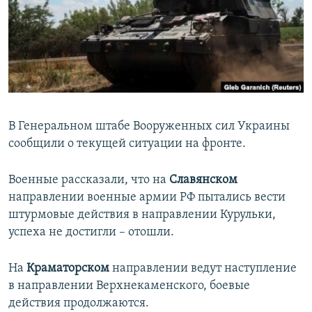
ПРИСОЕДИНЯЙТЕСЬ!
ПОБЕДИТЕЛЕЙ НЕ СУДЯТ?
КРЫМ.НЕПОКОРЕННЫЙ
ELIFBE
УКРАИНСКАЯ ПРОБЛЕМА КРЫМА
Все сайты RFE/RL
В Генеральном штабе Вооруженных сил Украины
сообщили о текущей ситуации на фронте.
Военные рассказали, что на
Славянском
направлении военные армии РФ пытались вести
штурмовые действия в направлении Курульки,
успеха не достигли – отошли.
На
Краматорском
направлении ведут наступление
в направлении Верхнекаменского, боевые
действия продолжаются.