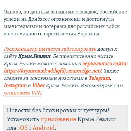
Однако, по данным западных разведок, российские
успехи на Донбассе ограничены и достигнуты
значительными потерями для российских войск
из-за сильного сопротивления Украины.
Роскомнадзор пытается заблокировать
доступ к
сайту
Крым.Реалии
.
Беспрепятственно читать
Крым.Реалии можно с помощью
зеркального сайта:
https://krymroicxkwkhqfdj.azureedge.net/
.
Также
следите за основными новостями в
Telegram
,
Instagram
и
Viber
Крым.Реалии. Рекомендуем вам
установить VPN
.
Новости без блокировки и цензуры!
Установить
приложение
Крым.Реалии
для
iOS
і
Android
.