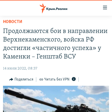
Доступность
ссылки
Вернуться
НОВОСТИ
к
НОВОСТИ
Продолжаются бои в направлении
основному
СПЕЦПРОЕКТЫ
содержанию
Верхнекаменского, войска РФ
ВОДА
Вернутся
ГРУЗ 200
достигли «частичного успеха» у
к
ИСТОРИЯ
КАРТА ВОЕННЫХ ОБЪЕКТОВ КРЫМА
Каменки – Генштаб ВСУ
главной
ЕЩЕ
11 ЛЕТ ОККУПАЦИИ КРЫМА. 11 ИСТОРИЙ СОПРОТИВЛЕНИЯ
навигации
14 июля 2022, 08:37
Вернутся
РАДІО СВОБОДА
ИНТЕРАКТИВ
к
Поделиться
Читать без VPN
КАК ОБОЙТИ БЛОКИРОВКУ
ИНФОГРАФИКА
поиску
ТЕЛЕПРОЕКТ КРЫМ.РЕАЛИИ
Українською
СОВЕТЫ ПРАВОЗАЩИТНИКОВ
Qırımtatar
ПРОПАВШИЕ БЕЗ ВЕСТИ