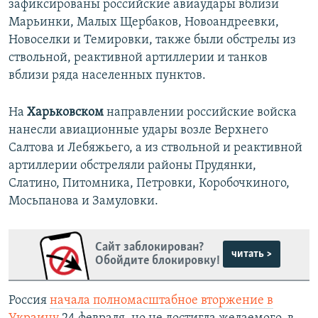
зафиксированы российские авиаудары вблизи
Марьинки, Малых Щербаков, Новоандреевки,
Новоселки и Темировки, также были обстрелы из
ствольной, реактивной артиллерии и танков
вблизи ряда населенных пунктов.
На
Харьковском
направлении российские войска
нанесли авиационные удары возле Верхнего
Салтова и Лебяжьего, а из ствольной и реактивной
артиллерии обстреляли районы Прудянки,
Слатино, Питомника, Петровки, Коробочкиного,
Мосьпанова и Замуловки.
Сайт заблокирован?
читать >
Обойдите блокировку!
Россия
начала полномасштабное вторжение в