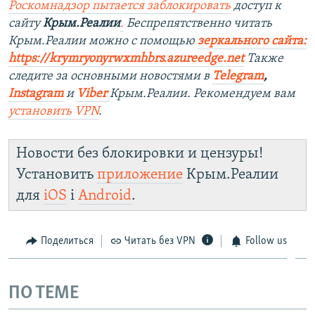
Роскомнадзор пытается заблокировать
доступ к
сайту
Крым.Реалии
.
Беспрепятственно читать
Крым.Реалии можно с помощью
зеркального сайта:
https://krymryonyrwxmhbrs.azureedge.net
Также
следите за основными новостями в
Telegram
,
Instagram
и
Viber
Крым.Реалии. Рекомендуем вам
установить VPN
.
Новости без блокировки и цензуры!
Установить
приложение
Крым.Реалии
для
iOS
і
Android
.
Поделиться
Читать без VPN
Follow us
ПО ТЕМЕ