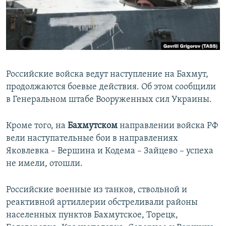
ПРИСОЕДИНЯЙТЕСЬ!
ПОБЕДИТЕЛЕЙ НЕ СУДЯТ?
КРЫМ.НЕПОКОРЕННЫЙ
ELIFBE
УКРАИНСКАЯ ПРОБЛЕМА КРЫМА
Российские войска ведут наступление на Бахмут,
Все сайты RFE/RL
продолжаются боевые действия. Об этом сообщили
в Генеральном штабе Вооруженных сил Украины.
Кроме того, на
Бахмутском
направлении войска РФ
вели наступательные бои в направлениях
Яковлевка – Вершина и Кодема – Зайцево – успеха
не имели, отошли.
Российские военные из танков, ствольной и
реактивной артиллерии обстреливали районы
населенных пунктов Бахмутское, Торецк,