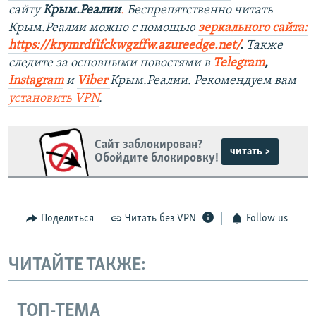
сайту
Крым.Реалии
.
Беспрепятственно читать
Крым.Реалии можно с помощью
зеркального сайта:
https://krymrdfifckwgzffw.azureedge.net/
. ​
Также
следите за основными новостями в
Telegram
,
Instagram
и
Viber
Крым.Реалии. Рекомендуем вам
установить
VPN
.
Сайт заблокирован?
читать >
Обойдите блокировку!
Поделиться
Читать без VPN
Follow us
ЧИТАЙТЕ ТАКЖЕ:
ТОП-ТЕМА