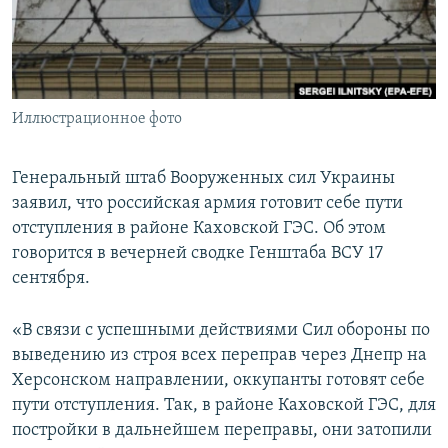
ПРИСОЕДИНЯЙТЕСЬ!
ПОБЕДИТЕЛЕЙ НЕ СУДЯТ?
КРЫМ.НЕПОКОРЕННЫЙ
ELIFBE
Иллюстрационное фото
УКРАИНСКАЯ ПРОБЛЕМА КРЫМА
Все сайты RFE/RL
Генеральный штаб Вооруженных сил Украины
заявил, что российская армия готовит себе пути
отступления в районе Каховской ГЭС. Об этом
говорится в вечерней сводке Генштаба ВСУ 17
сентября.
«В связи с успешными действиями Сил обороны по
выведению из строя всех переправ через Днепр на
Херсонском направлении, оккупанты готовят себе
пути отступления. Так, в районе Каховской ГЭС, для
постройки в дальнейшем переправы, они затопили