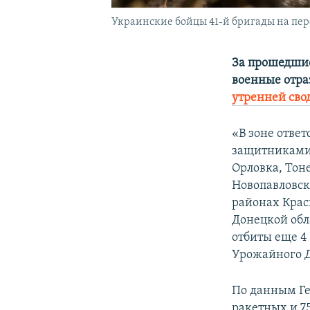
Украинские бойцы 41-й бригады на пере
За прошедшие
военные отра
утренней сво
«В зоне отве
защитниками 
Орловка, Тон
Новопавловск
районах Крас
Донецкой обла
отбиты еще 4
Урожайного Д
По данным Ге
ракетных и 7