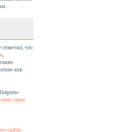
ам.
 отметил, что
и
,
тельно
жение как
«Таврия»
ские силы
го сайта: