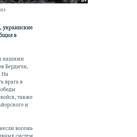
ода
, украинские
общил в
ии нашими
ов Бердичи,
. На
ь врага в
Победы
 войск, также
айорского и
несли восемь
тивных систем