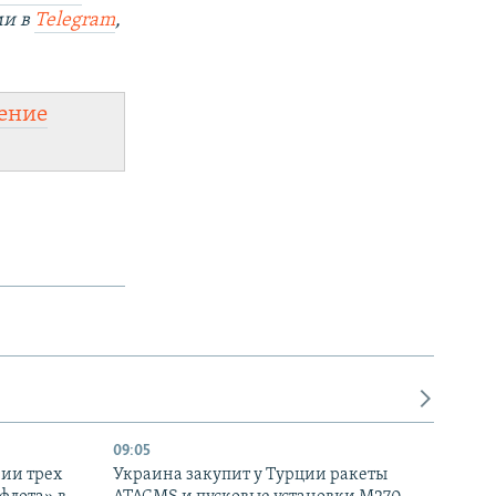
ми в
Telegram
,
ение
09:05
нии трех
Украина закупит у Турции ракеты