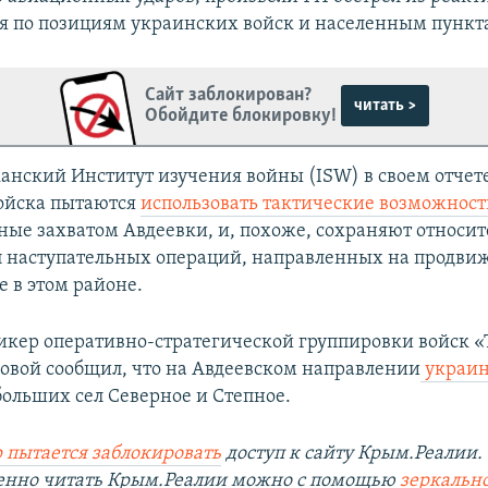
ня по позициям украинских войск и населенным пункт
Сайт заблокирован?
читать >
Обойдите блокировку!
анский Институт изучения войны (ISW) в своем отчете
ойска пытаются
использовать тактические возможност
ные захватом Авдеевки, и, похоже, сохраняют относи
 наступательных операций, направленных на продви
 в этом районе.
пикер оперативно-стратегической группировки войск 
вой сообщил, что на Авдеевском направлении
украин
больших сел Северное и Степное.
 пытается заблокировать
доступ к сайту Крым.Реалии.
венно читать Крым.Реалии можно с помощью
зеркально