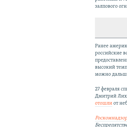
залпового ог
Ранее америк
российские в
предоставлен
высокий темп
можно дальше
27 февраля с
Дмитрий Лихо
отошли
от не
Роскомнадзор
Беспрепятст