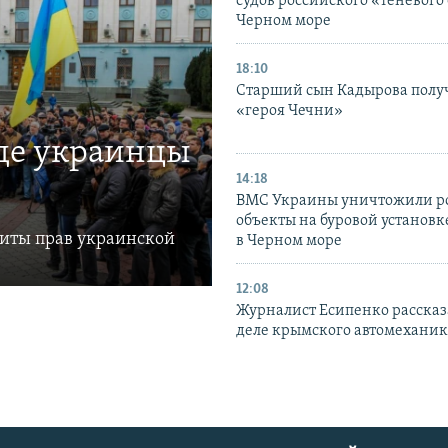
судов российского «теневого 
Черном море
18:10
Старший сын Кадырова полу
«героя Чечни»
где украинцы
14:18
ВМС Украины уничтожили р
объекты на буровой установ
щиты прав украинской
в Черном море
12:08
Журналист Есипенко рассказ
деле крымского автомехани