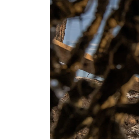
ПОБЕДИТЕЛЕЙ НЕ СУДЯТ?
КРЫМ.НЕПОКОРЕННЫЙ
ELIFBE
УКРАИНСКАЯ ПРОБЛЕМА КРЫМА