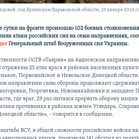
довой, под Купянском Харьковской области, 23 января 2024 г
 сутки на фронте произошло 102 боевых столкновения
зили атаки российских сил на семи направлениях, со
дке
Генеральный штаб Вооруженных сил Украины.
тственности ОСГВ «Таврия» на Авдеевском направлен
отражены 25 атак врага в районах населенных пункт
енькое, Первомайское и Невельское Донецкой области
ом направлении силы обороны продолжают сдерживат
ногоровки, Георгиевки, Новомихайловки и западнее 
сти, где враг, 29 раз пытался прорвать оборону наших
 атаки противника в районах южнее Угледара, Старом
онецкой области», – говорится в сообщении.
нштаба ВСУ, в общей сложности российские войска на
5 авиационных ударов, произвели 141 обстрел из реак