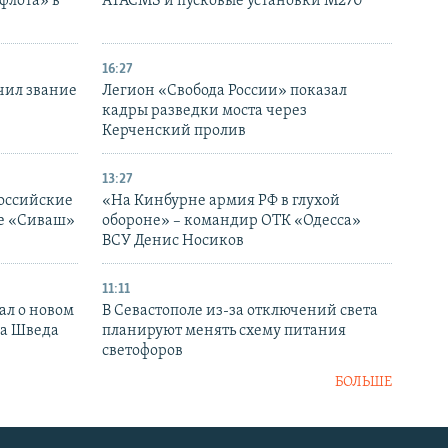
флота» в
ATACMS и пусковые установки M270
16:27
чил звание
Легион «Свобода России» показал
кадры разведки моста через
Керченский пролив
13:27
оссийские
«На Кинбурне армия РФ в глухой
ке «Сиваш»
обороне» – командир ОТК «Одесса»
ВСУ Денис Носиков
11:11
ал о новом
В Севастополе из-за отключений света
ка Шведа
планируют менять схему питания
светофоров
БОЛЬШЕ