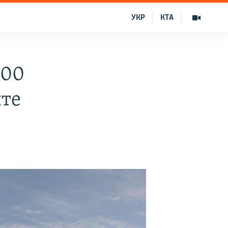
УКР
КТА
100
нте