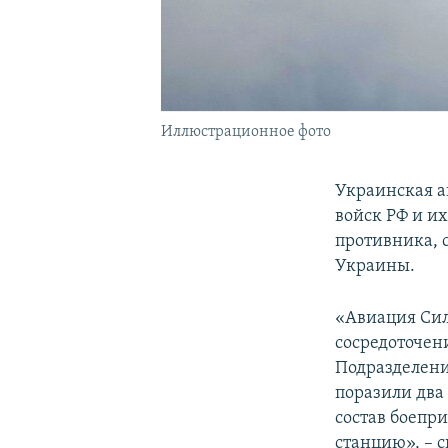
Иллюстрационное фото
Украинская а
войск РФ и и
противника, 
Украины.
«Авиация Сил
сосредоточен
Подразделени
поразили два
состав боепр
станцию», – 