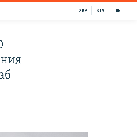
УКР
КТА
0
ения
аб