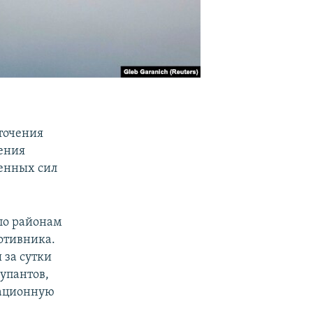
оточения
ления
женных сил
 по районам
отивника.
 за сутки
упантов,
кационную