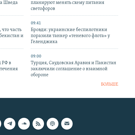
ка Шведа
планируют менять схему питания
светофоров
09:41
 что часть
Бровди: украинские беспилотники
збекистан и
поразили танкер «теневого флота» у
Геленджика
09:00
 РФ в
Турция, Саудовская Аравия и Пакистан
стечения
заключили соглашение о взаимной
обороне
БОЛЬШЕ