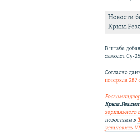
Новости б
Крым.Реа
В штабе доба
самолет Су-25
Согласно дан
потеряла 287 
Роскомнадзор
Крым.Реалии
зеркального 
новостями в
установить V