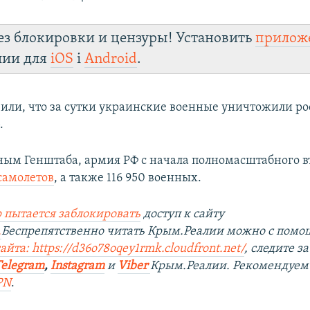
ез блокировки и цензуры! Установить
прилож
лии для
iOS
і
Android
.
вили, что за сутки украинские военные уничтожили р
.
ным Генштаба, армия РФ с начала полномасштабного 
самолетов
, а также 116 950 военных.
 пытается заблокировать
доступ к сайту
.
Беспрепятственно читать Крым.Реалии можно с пом
сайта:
https://d36o78oqey1rmk.cloudfront.net/
, следите 
Telegram
,
Instagram
и
Viber
Крым.Реалии. Рекомендуем
PN
.