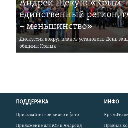
Андрей Щекун: «Крым –
единственный регион, 
– меньшинство»
Дискуссия вокруг планов установить День за
общины Крыма
ПОДДЕРЖКА
ИНФО
Українською
Присылайте свои видео и фото
Крым.Реали
Qırımtatar
Приложение для iOS и Андроид
Правила к