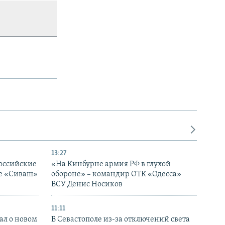
13:27
оссийские
«На Кинбурне армия РФ в глухой
ке «Сиваш»
обороне» – командир ОТК «Одесса»
ВСУ Денис Носиков
11:11
ал о новом
В Севастополе из-за отключений света