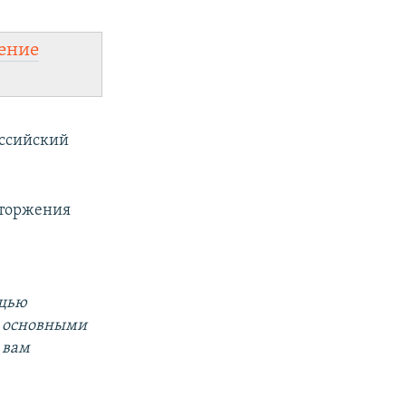
ение
оссийский
вторжения
ощью
за основными
 вам