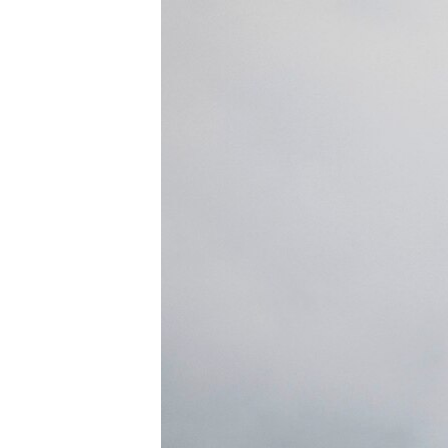
ПОБЕДИТЕЛЕЙ НЕ СУДЯТ?
КРЫМ.НЕПОКОРЕННЫЙ
ELIFBE
УКРАИНСКАЯ ПРОБЛЕМА КРЫМА