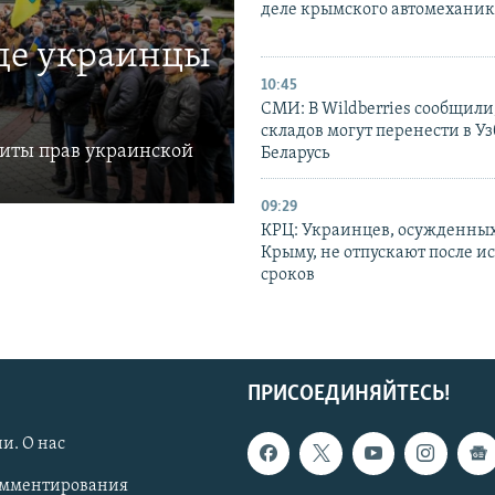
деле крымского автомехани
где украинцы
10:45
СМИ: В Wildberries сообщили,
складов могут перенести в У
щиты прав украинской
Беларусь
09:29
КРЦ: Украинцев, осужденных
Крыму, не отпускают после и
сроков
ПРИСОЕДИНЯЙТЕСЬ!
и. О нас
омментирования