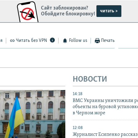
Сайт заблокирован?
читать >
Обойдите блокировку!
ся
Читать без VPN
Follow us
Печать
НОВОСТИ
14:18
ВМС Украины уничтожили р
объекты на буровой установ
в Черном море
12:08
Журналист Есипенко рассказ