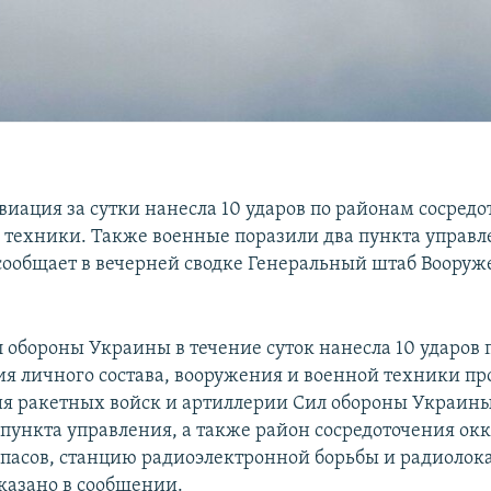
виация за сутки нанесла 10 ударов по районам сосред
х техники. Также военные поразили два пункта управ
сообщает в вечерней сводке Генеральный штаб Воору
 обороны Украины в течение суток нанесла 10 ударов
ия личного состава, вооружения и военной техники пр
я ракетных войск и артиллерии Сил обороны Украины
 пункта управления, а также район сосредоточения окк
ипасов, станцию радиоэлектронной борьбы и радиоло
сказано в сообщении.