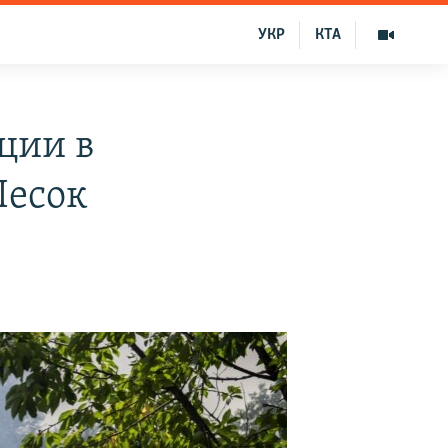
УКР
КТА
ции в
Песок