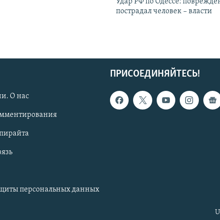
Удар РФ по Одессе: поврежде
пострадал человек – власти
ПРИСОЕДИНЯЙТЕСЬ!
и. О нас
омментирования
опирайта
вязь
ащиты персональных данных
U