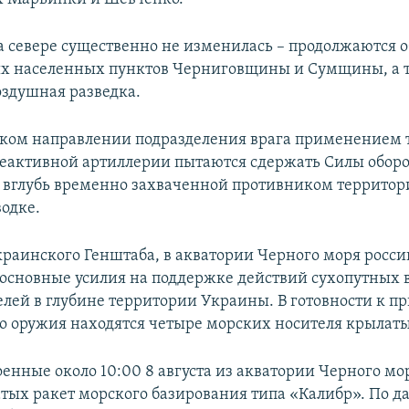
а севере существенно не изменилась – продолжаются 
х населенных пунктов Черниговщины и Сумщины, а 
оздушная разведка.
ком направлении подразделения врага применением 
реактивной артиллерии пытаются сдержать Силы обор
вглубь временно захваченной противником территори
водке.
раинского Генштаба, в акватории Черного моря росси
 основные усилия на поддержке действий сухопутных 
лей в глубине территории Украины. В готовности к 
о оружия находятся четыре морских носителя крылаты
оенные около 10:00 8 августа из акватории Черного мо
тых ракет морского базирования типа «Калибр». По д