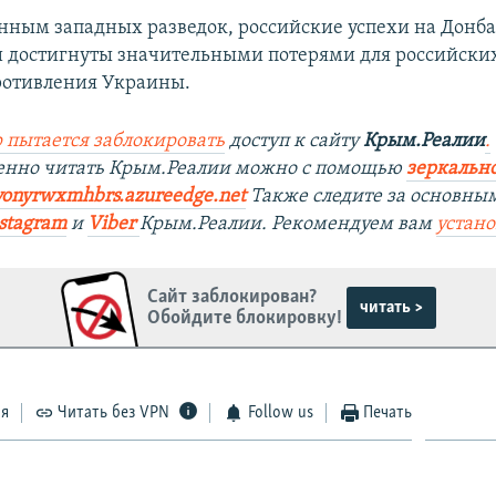
анным западных разведок, российские успехи на Донба
 достигнуты значительными потерями для российских
ротивления Украины.
 пытается заблокировать
доступ к сайту
Крым.Реалии
.
венно читать Крым.Реалии можно с помощью
зеркально
yonyrwxmhbrs.azureedge.net
Также следите за основны
stagram
и
Viber
Крым.Реалии. Рекомендуем вам
устан
Сайт заблокирован?
читать >
Обойдите блокировку!
ся
Читать без VPN
Follow us
Печать