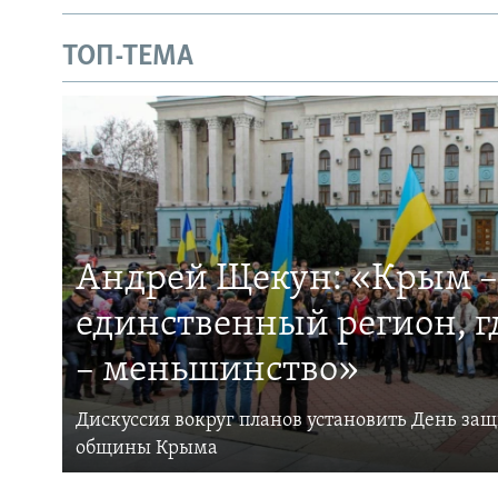
ТОП-ТЕМА
Андрей Щекун: «Крым –
единственный регион, 
– меньшинство»
Дискуссия вокруг планов установить День за
общины Крыма