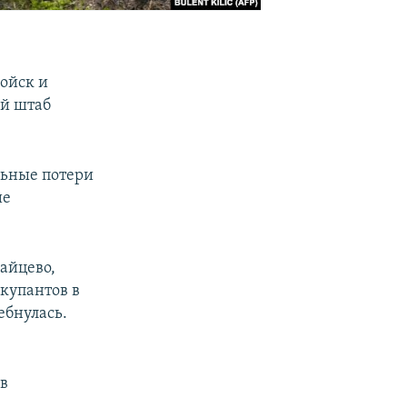
ойск и
ый штаб
льные потери
ие
айцево,
купантов в
ебнулась.
 в