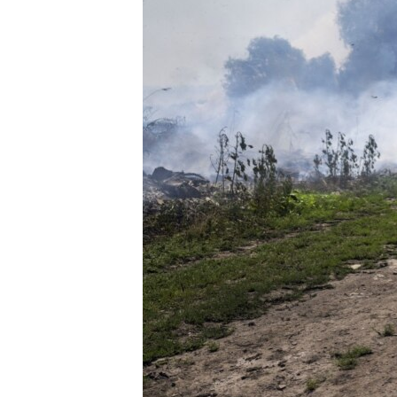
ПОБЕДИТЕЛЕЙ НЕ СУДЯТ?
КРЫМ.НЕПОКОРЕННЫЙ
ELIFBE
УКРАИНСКАЯ ПРОБЛЕМА КРЫМА