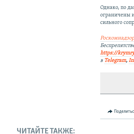
Однако, по д
ограничены и
сильного соп
Роскомнадзор
Беспрепятст
https://krymr
в
Telegram
,
In
Поделить
ЧИТАЙТЕ ТАКЖЕ: