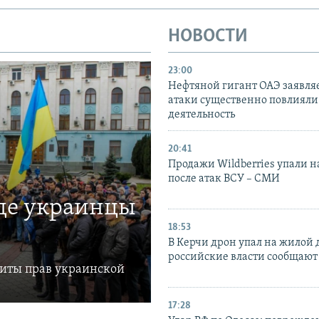
НОВОСТИ
23:00
Нефтяной гигант ОАЭ заявляе
атаки существенно повлияли 
деятельность
20:41
Продажи Wildberries упали н
после атак ВСУ – СМИ
где украинцы
18:53
В Керчи дрон упал на жилой 
российские власти сообщают
щиты прав украинской
17:28