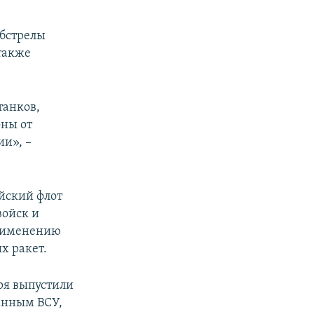
обстрелы
также
танков,
оны от
и», –
йский флот
войск и
применению
х ракет.
ря выпустили
анным ВСУ,