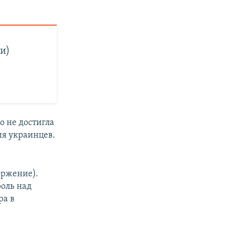
и)
о не достигла
ия украинцев.
оржение).
оль над
ра в