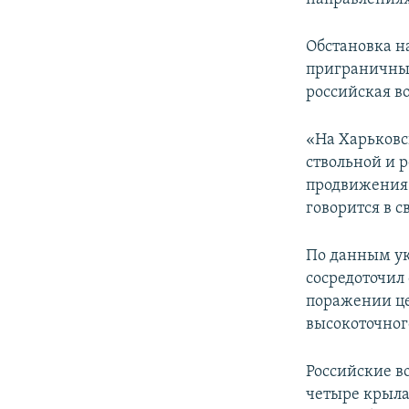
Обстановка н
приграничны
российская в
«На Харьковс
ствольной и 
продвижения 
говорится в с
По данным ук
сосредоточил
поражении це
высокоточног
Российские в
четыре крыла