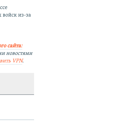
ссе
 войск из-за
го сайта:
ми новостями
овить VPN
.