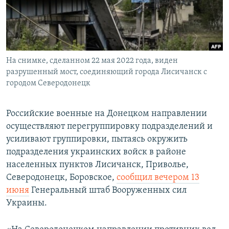
ПРИСОЕДИНЯЙТЕСЬ!
ПОБЕДИТЕЛЕЙ НЕ СУДЯТ?
КРЫМ.НЕПОКОРЕННЫЙ
ELIFBE
На снимке, сделанном 22 мая 2022 года, виден
УКРАИНСКАЯ ПРОБЛЕМА КРЫМА
разрушенный мост, соединяющий города Лисичанск с
Все сайты RFE/RL
городом Северодонецк
Российские военные на Донецком направлении
осуществляют перегруппировку подразделений и
усиливают группировки, пытаясь окружить
подразделения украинских войск в районе
населенных пунктов Лисичанск, Приволье,
Северодонецк, Боровское,
сообщил вечером 13
июня
Генеральный штаб Вооруженных сил
Украины.