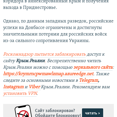
коридора в аннексированный Крым и получения
выхода в Приднестровье.
Однако, по данным западных разведок, российские
успехи на Донбассе ограничены и достигнуты
значительными потерями для российских войск
из-за сильного сопротивления Украины.
Роскомнадзор пытается заблокировать
доступ к
сайту
Крым.Реалии
.
Беспрепятственно читать
Крым.Реалии можно с помощью
зеркального сайта
:
https://krymrncpwmawlzmap.azureedge.net
.
Также
следите за основными новостями в
Telegram
,
Instagram
и
Viber
Крым.Реалии. Рекомендуем вам
установить
VPN
.
Сайт заблокирован?
читать >
Обойдите блокировку!