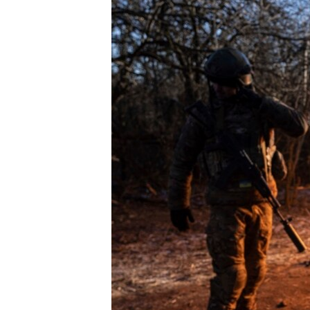
ПОБЕДИТЕЛЕЙ НЕ СУДЯТ?
КРЫМ.НЕПОКОРЕННЫЙ
ELIFBE
УКРАИНСКАЯ ПРОБЛЕМА КРЫМА