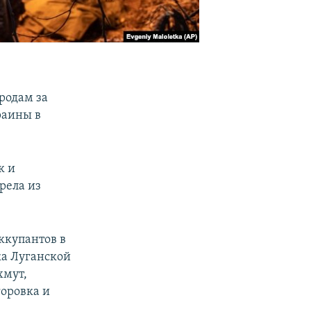
родам за
раины в
к и
рела из
ккупантов в
ка Луганской
хмут,
горовка и