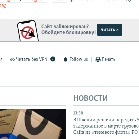
PN
.
Сайт заблокирован?
читать >
Обойдите блокировку!
ся
Читать без VPN
Follow us
Печать
НОВОСТИ
13:58
В Швеции решили передать 
задержанное в марте грузово
Caffa из «теневого флота» РФ