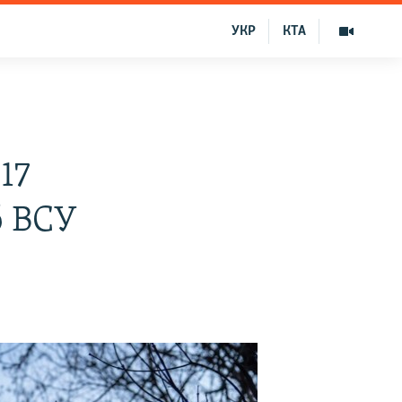
УКР
КТА
17
б ВСУ