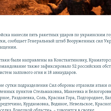
ойска нанесли пять ракетных ударов по украинским го
тки, сообщает Генеральный штаб Вооруженных сил Ук
ращении.
 атаки были направлены на Константиновку, Краматорс
омандование также зафиксировало 52 российских обст
стем залпового огня и 18 авиаударов.
е сутки подразделения Сил обороны отразили атаки о
ленных пунктов Стельмаховка, Макеевка и Белогоров
рное, Раздолевка, Соль, Красная Гора, Подгороднее, Ба
редтечино, Курдюмовка, Водяное, Невельское, Красно
елка Донецкой области», – говорится в сводке.