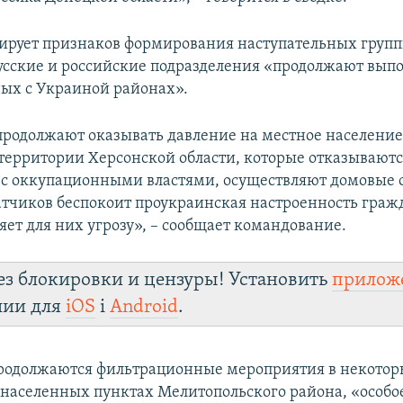
ирует признаков формирования наступательных групп
русские и российские подразделения «продолжают вып
ых с Украиной районах».
родолжают оказывать давление на местное населени
территории Херсонской области, которые отказывают
 с оккупационными властями, осуществляют домовые 
атчиков беспокоит проукраинская настроенность граж
яет для них угрозу», – сообщает командование.
ез блокировки и цензуры! Установить
прилож
лии для
iOS
і
Android
.
продолжаются фильтрационные мероприятия в некото
населенных пунктах Мелитопольского района, «особ