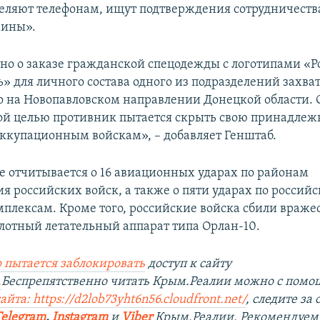
еляют телефонам, ищут подтверждения сотрудничеств
аины».
тно о заказе гражданской спецодежды с логотипами «Р
» для личного состава одного из подразделений захва
 на Новопавловском направлении Донецкой области. 
ой целью противник пытается скрыть свою принадлеж
ккупационным войскам», – добавляет Генштаб.
 отчитывается о 16 авиационных ударах по районам
ия российских войск, а также о пяти ударах по россий
плексам. Кроме того, российские войска сбили враже
илотный летательный аппарат типа Орлан-10.
 пытается заблокировать
доступ к сайту
.
Беспрепятственно читать Крым.Реалии можно с пом
сайта:
https://d2lob73yht6n56.cloudfront.net/
, следите з
Telegram
,
Instagram
и
Viber
Крым.Реалии. Рекомендуем