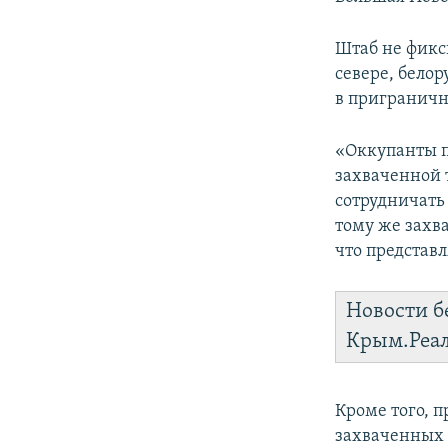
Штаб не фикс
севере, бело
в приграничн
«Оккупанты п
захваченной 
сотрудничать
тому же захв
что представл
Новости б
Крым.Реа
Кроме того, 
захваченных 