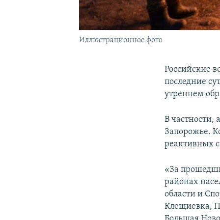
Иллюстрационное фото
Российские в
последние су
утреннем об
В частности,
Запорожье. К
реактивных си
«За прошедши
районах насе
области и Спо
Клещиевка, П
Большая Новос