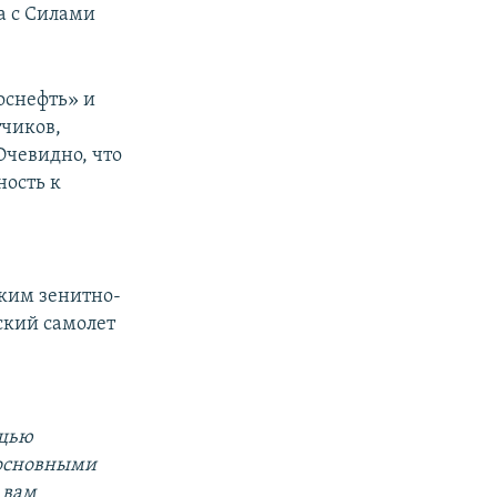
а с Силами
оснефть» и
тчиков,
Очевидно, что
ность к
ским зенитно-
ский самолет
ощью
а основными
 вам