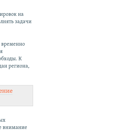
ировок на
олнять задачи
е временно
ся
обходы. К
дан региона,
ение
рых
ое внимание