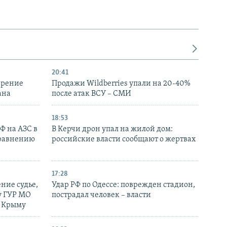
20:41
ирение
Продажи Wildberries упали на 20-40%
ана
после атак ВСУ – СМИ
18:53
РФ на АЗС в
В Керчи дрон упал на жилой дом:
сравнению
российские власти сообщают о жертвах
17:28
ние судье,
Удар РФ по Одессе: поврежден стадион,
у ГУР МО
пострадал человек – власти
в Крыму