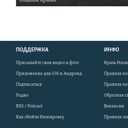
общины Крыма
ПОДДЕРЖКА
ИНФО
Українською
Присылайте свои видео и фото
Крым.Реали
Qırımtatar
Приложение для iOS и Андроид
Правила к
Подписаться
Правила к
ПРИСОЕДИНЯЙТЕСЬ!
Радио
Обратная с
RSS / Podcast
Вакансии
Как обойти блокировку
Правила з
Все сайты RFE/RL