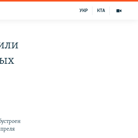
УКР
КТА
или
ных
бустроен
апреля