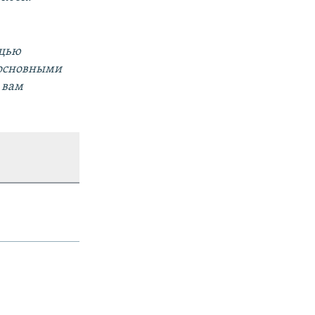
ощью
 основными
 вам