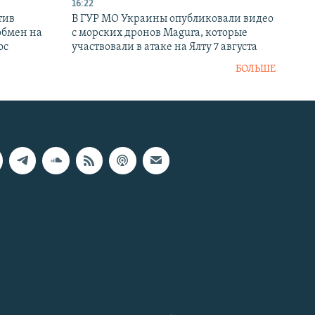
16:22
тив
В ГУР МО Украины опубликовали видео
обмен на
с морских дронов Magura, которые
ос
участвовали в атаке на Ялту 7 августа
БОЛЬШЕ