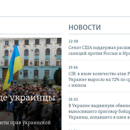
НОВОСТИ
22:08
Сенат США поддержал расш
санкций против России и Ир
19:46
CIR: в июле количество атак 
Украине выросло на 72% по 
с июнем
где украинцы
18:02
В Украине выдвинули обвине
выносившего приговор бойц
Украины, попавшего в плен 
щиты прав украинской