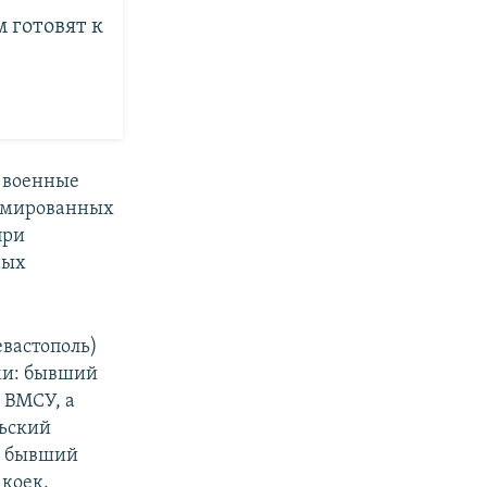
 готовят к
 военные
авмированных
при
ных
евастополь)
ами: бывший
 ВМСУ, а
льский
к; бывший
 коек.