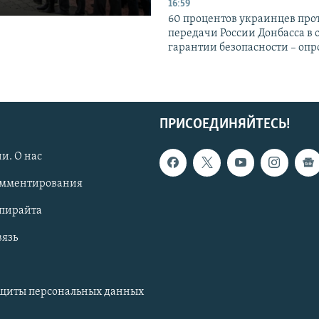
16:59
60 процентов украинцев про
передачи России Донбасса в 
гарантии безопасности – опр
ПРИСОЕДИНЯЙТЕСЬ!
и. О нас
омментирования
опирайта
вязь
ащиты персональных данных