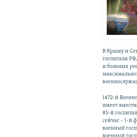
В Крыму и Се
госпитали РФ
и больных ро
максимальной
военнослужа
1472-й Военн
имеет вмести
85-й госпита
сейчас – 1-й
военный госп
военный госпи