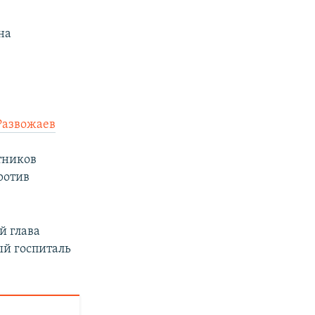
на
Развожаев
тников
ротив
й глава
ный госпиталь