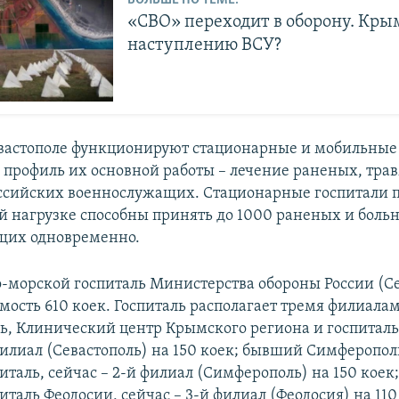
«СВО» переходит в оборону. Крым
наступлению ВСУ?
вастополе функционируют стационарные и мобильные
, профиль их основной работы – лечение раненых, тр
ссийских военнослужащих. Стационарные госпитали 
 нагрузке способны принять до 1000 раненых и боль
щих одновременно.
о-морской госпиталь Министерства обороны России (С
мость 610 коек. Госпиталь располагает тремя филиал
ль, Клинический центр Крымского региона и госпиталь
 филиал (Севастополь) на 150 коек; бывший Симферопо
италь, сейчас – 2-й филиал (Симферополь) на 150 кое
таль Феодосии, сейчас – 3-й филиал (Феодосия) на 110