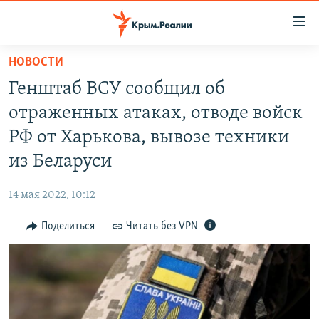
Доступность
ссылки
Вернуться
НОВОСТИ
к
НОВОСТИ
Генштаб ВСУ сообщил об
основному
СПЕЦПРОЕКТЫ
содержанию
отраженных атаках, отводе войск
ВОДА
Вернутся
ГРУЗ 200
РФ от Харькова, вывозе техники
к
ИСТОРИЯ
КАРТА ВОЕННЫХ ОБЪЕКТОВ КРЫМА
из Беларуси
главной
ЕЩЕ
11 ЛЕТ ОККУПАЦИИ КРЫМА. 11 ИСТОРИЙ СОПРОТИВЛЕНИЯ
навигации
14 мая 2022, 10:12
Вернутся
РАДІО СВОБОДА
ИНТЕРАКТИВ
к
Поделиться
Читать без VPN
КАК ОБОЙТИ БЛОКИРОВКУ
ИНФОГРАФИКА
поиску
ТЕЛЕПРОЕКТ КРЫМ.РЕАЛИИ
Українською
СОВЕТЫ ПРАВОЗАЩИТНИКОВ
Qırımtatar
ПРОПАВШИЕ БЕЗ ВЕСТИ