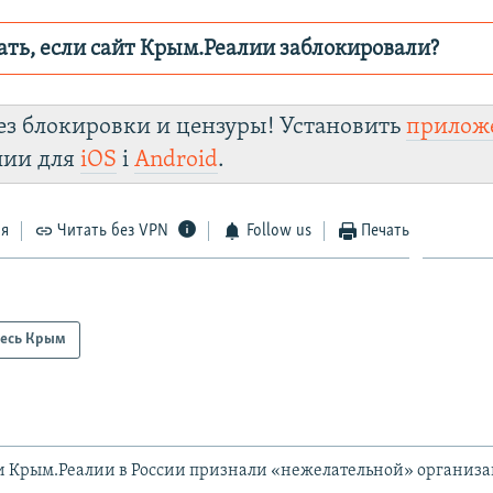
ать, если сайт Крым.Реалии заблокировали?
ор пытается заблокировать
Крым.Реали
зеркального сайт
ез блокировки и цензуры! Установить
прилож
turl.click/zYdJA
Te
лии для
iOS
і
Android
.
Viber
Крым.Реалии
установить VPN
ся
Читать без VPN
Follow us
Печать
есь Крым
и Крым.Реалии в России признали «нежелательной» организ