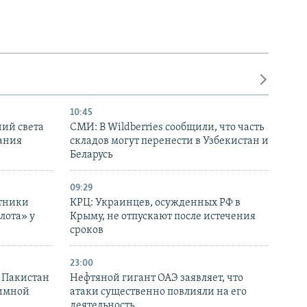
10:45
ний света
СМИ: В Wildberries сообщили, что часть
ания
складов могут перенести в Узбекистан и
Беларусь
09:29
отники
КРЦ: Украинцев, осужденных РФ в
лота» у
Крыму, не отпускают после истечения
сроков
23:00
и Пакистан
Нефтяной гигант ОАЭ заявляет, что
аимной
атаки существенно повлияли на его
деятельность