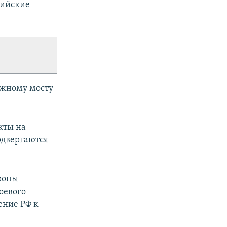
сийские
ожному мосту
кты на
одвергаются
ороны
оевого
ение РФ к