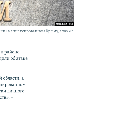
чки) в аннексированном Крыму, а также
 в районе
щили об атаке
 области, а
упированном
ски личного
тв», –