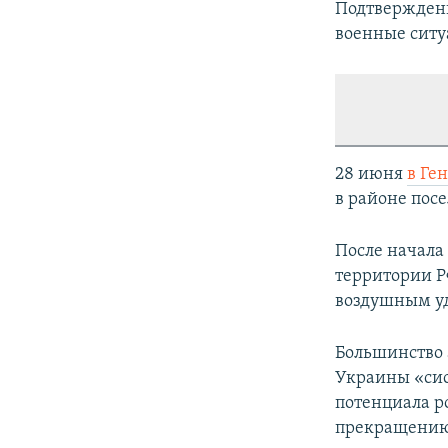
Подтверждени
военные ситу
28 июня
в Ге
в районе пос
После начала
территории Р
воздушным у
Большинство 
Украины «сис
потенциала р
прекращению