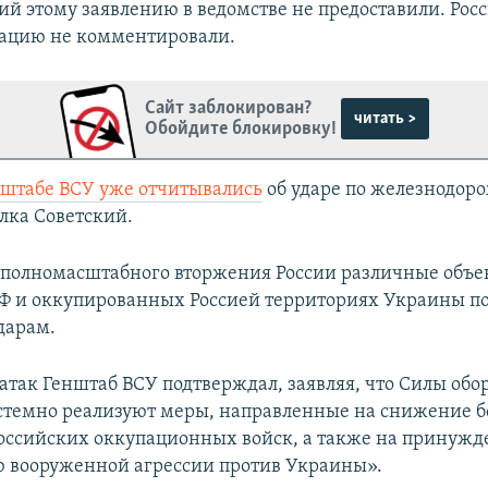
й этому заявлению в ведомстве не предоставили. Рос
ацию не комментировали.
Сайт заблокирован?
читать >
Обойдите блокировку!
нштабе ВСУ уже отчитывались
об ударе по железнодор
елка Советский.
 полномасштабного вторжения России различные объе
Ф и оккупированных Россией территориях Украины п
дарам.
атак Генштаб ВСУ подтверждал, заявляя, что Силы об
темно реализуют меры, направленные на снижение б
оссийских оккупационных войск, а также на принужд
 вооруженной агрессии против Украины».