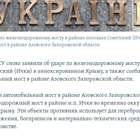
е по железнодорожному мосту в районе поселака Советский (И
ост в районе Азовского Запорожской области
СУ снова заявили об ударе по железнодорожному мосту
тский (Ички) в аннексированном Крыму, а также сооб
ьный мост в районе Азовского Запорожской области.
н автомобильный мост в районе Азовского Запорожской
одорожный мост в районе н.п. Ички во временно окк
рыму. Эти объекты противник использует для перебро
ружения, боеприпасов и материально-технических средс
омстве.