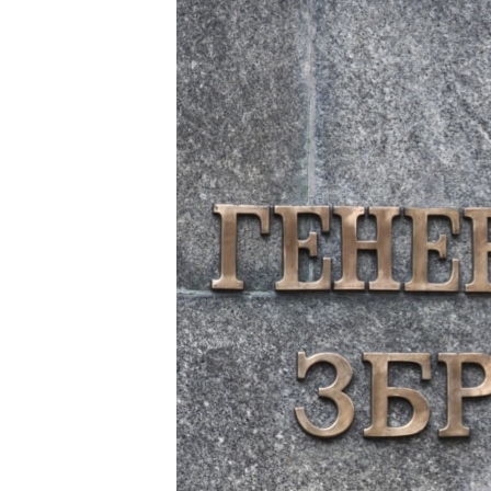
ПОБЕДИТЕЛЕЙ НЕ СУДЯТ?
КРЫМ.НЕПОКОРЕННЫЙ
ELIFBE
УКРАИНСКАЯ ПРОБЛЕМА КРЫМА