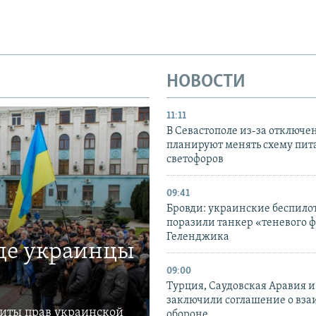
НОВОСТИ
11:11
В Севастополе из-за отключе
планируют менять схему пит
светофоров
09:41
Бровди: украинские беспил
поразили танкер «теневого ф
Геленджика
где украинцы
09:00
Турция, Саудовская Аравия 
заключили соглашение о вз
щиты прав украинской
обороне