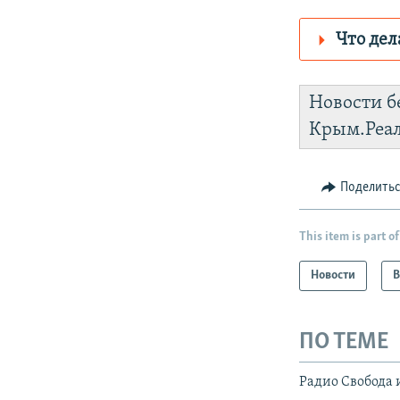
Что дел
Роскомнадз
Новости б
https://smar
Крым.Реа
Instagram
Поделить
This item is part of
Новости
В
ПО ТЕМЕ
Радио Свобода 