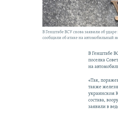
В Генштабе ВСУ снова заявили об удар
сообщили об атаке на автомобильный м
В Генштабе В
поселка Сове
на автомобил
«Так, пораже
также железн
украинском К
состава, воо
заявили в вед