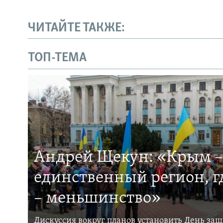
ЧИТАЙТЕ ТАКЖЕ:
ТОП-ТЕМА
Андрей Щекун: «Крым –
единственный регион, 
– меньшинство»
Дискуссия вокруг планов установить День за