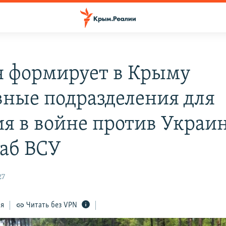
я формирует в Крыму
вные подразделения для
ия в войне против Украи
аб ВСУ
27
ся
Читать без VPN