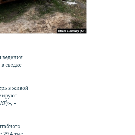
я ведения
 в сводке
ерь в живой
рмируют
КР
)», –
штабного
 29,4 тыс.