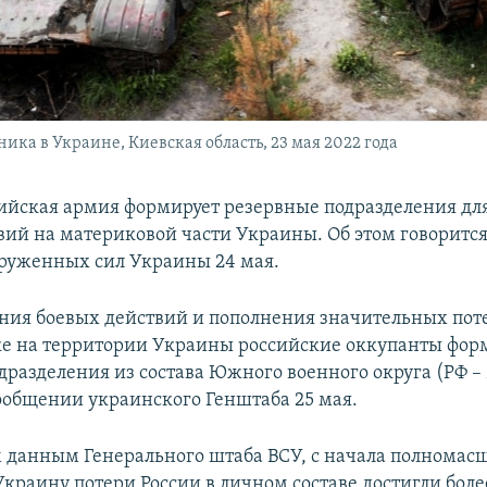
ка в Украине, Киевская область, 23 мая 2022 года
ийская армия формирует резервные подразделения дл
вий на материковой части Украины. Об этом говорится
руженных сил Украины 24 мая.
ения боевых действий и пополнения значительных пот
ке на территории Украины российские оккупанты фо
дразделения из состава Южного военного округа (РФ –
сообщении украинского Генштаба 25 мая.
 данным Генерального штаба ВСУ, с начала полномас
краину потери России в личном составе достигли более