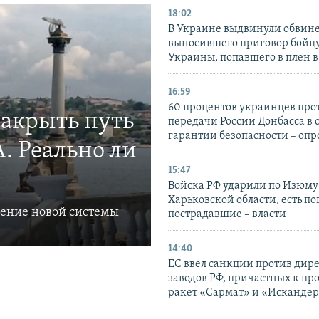
18:02
В Украине выдвинули обвине
выносившего приговор бойц
Украины, попавшего в плен 
16:59
60 процентов украинцев про
закрыть путь
передачи России Донбасса в 
гарантии безопасности – опр
. Реально ли
15:47
Войска РФ ударили по Изюму
Харьковской области, есть п
ление новой системы
пострадавшие – власти
14:40
ЕС ввел санкции против дир
заводов РФ, причастных к пр
ракет «Сармат» и «Исканде