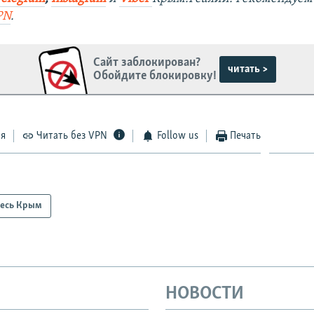
PN
.
Сайт заблокирован?
читать >
Обойдите блокировку!
ся
Читать без VPN
Follow us
Печать
есь Крым
НОВОСТИ