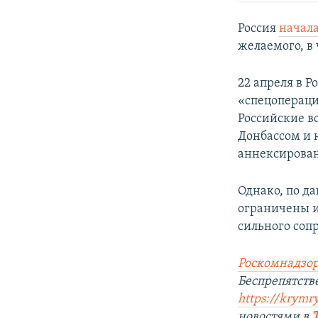
Россия
начал
желаемого, в 
22 апреля в Р
«спецопераци
Российские в
Донбассом и 
аннексирован
Однако, по д
ограничены и
сильного соп
Роскомнадзор
Беспрепятст
https://krym
новостями в