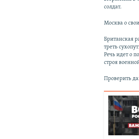
солдат.
Москва о сво
Британская ра
треть сухопу
Речь идет о п
строя военно
Проверить да