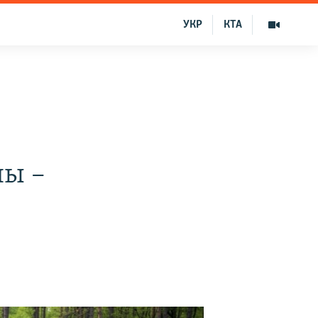
УКР
КТА
ны –