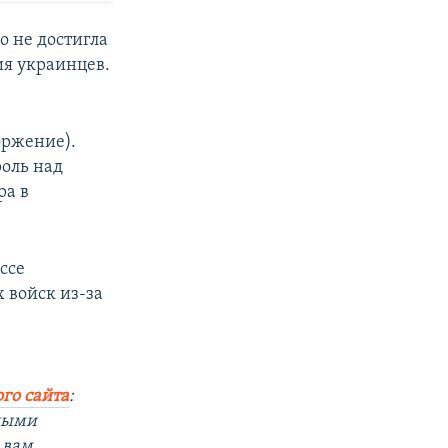
о не достигла
ия украинцев.
оржение).
оль над
ра в
ссе
 войск из-за
го сайта
:
вными
 вам