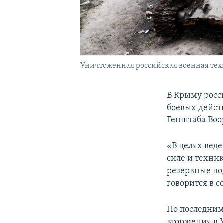
Уничтоженная российская военная техни
В Крыму росс
боевых дейст
Генштаба Воо
«В целях вед
силе и техни
резервные по
говорится в 
По последним
вторжения в У