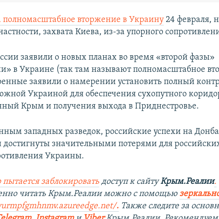
а полномасштабное вторжение в Украину
24 февраля, н
частности, захвата Киева, из-за упорного сопротивлен
оссии заявили о новых планах во время «второй фазы»
и» в Украине (так там называют полномасштабное вт
оенные заявили о намерении установить полный контр
южной Украиной для обеспечения сухопутного коридо
ный Крым и получения выхода в Приднестровье.
анным западных разведок, российские успехи на Донба
 достигнуты значительными потерями для российских
ротивления Украины.
 пытается заблокировать
доступ к сайту
Крым.Реалии
.
венно читать Крым.Реалии можно с помощью
зеркально
ryurmpfgmhnmv.azureedge.net/
.
Также следите за осно
Telegram
,
Instagram
и
Viber
Крым.Реалии. Рекомендуем