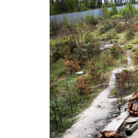
ПОБЕДИТЕЛЕЙ НЕ СУДЯТ?
КРЫМ.НЕПОКОРЕННЫЙ
ELIFBE
УКРАИНСКАЯ ПРОБЛЕМА КРЫМА