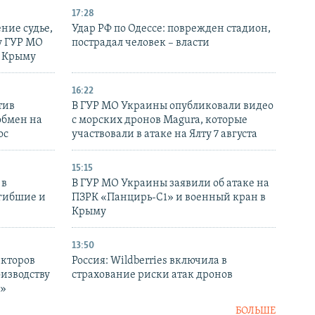
17:28
ние судье,
Удар РФ по Одессе: поврежден стадион,
у ГУР МО
пострадал человек – власти
в Крыму
16:22
тив
В ГУР МО Украины опубликовали видео
обмен на
с морских дронов Magura, которые
ос
участвовали в атаке на Ялту 7 августа
15:15
 в
В ГУР МО Украины заявили об атаке на
огибшие и
ПЗРК «Панцирь-С1» и военный кран в
Крыму
13:50
екторов
Россия: Wildberries включила в
оизводству
страхование риски атак дронов
р»
БОЛЬШЕ