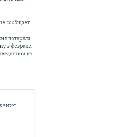
не сообщает.
сия потеряла
ну в феврале.
выведенной из
.
ржения