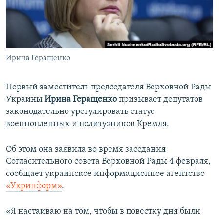
ПРИСОЕДИНЯЙТЕСЬ!
ПОБЕДИТЕЛЕЙ НЕ СУДЯТ?
КРЫМ.НЕПОКОРЕННЫЙ
ELIFBE
Ирина Геращенко
УКРАИНСКАЯ ПРОБЛЕМА КРЫМА
Все сайты RFE/RL
Первый заместитель председателя Верховной Рады
Украины
Ирина Геращенко
призывает депутатов
законодательно урегулировать статус
военнопленных и политузников Кремля.
Об этом она заявила во время заседания
Согласительного совета Верховной Рады 4 февраля,
сообщает украинское информационное агентство
«Укринформ»
.
«Я настаиваю на том, чтобы в повестку дня были