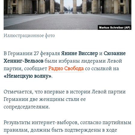
ПРИСОЕДИНЯЙТЕСЬ!
ПОБЕДИТЕЛЕЙ НЕ СУДЯТ?
КРЫМ.НЕПОКОРЕННЫЙ
ELIFBE
Иллюстрационное фото
УКРАИНСКАЯ ПРОБЛЕМА КРЫМА
Все сайты RFE/RL
В Германии 27 февраля
Янине Висслер
и
Сюзанне
Хенниг-Вельзов
были избраны лидерами Левой
партии, сообщает
Радио Свобода
со ссылкой на
«Немецкую волну»
.
Отмечается, что впервые в истории Левой партии
Германии две женщины стали ее
сопредседателями.
Результаты интернет-выборов, согласно партийным
правилам, должны быть подтверждены в ходе