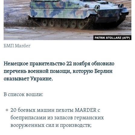
ПРИСОЕДИНЯЙТЕСЬ!
ПОБЕДИТЕЛЕЙ НЕ СУДЯТ?
КРЫМ.НЕПОКОРЕННЫЙ
ELIFBE
УКРАИНСКАЯ ПРОБЛЕМА КРЫМА
Все сайты RFE/RL
БМП Marder
Немецкое правительство 22 ноября обновило
перечень военной помощи, которую Берлин
оказывает Украине.
В список вошли:
20 боевых машин пехоты MARDER с
боеприпасами из запасов германских
вооруженных сил и производств;