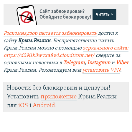
Сайт заблокирован?
читать >
Обойдите блокировку!
Роскомнадзор пытается заблокировать
доступ к
сайту
Крым.Реалии
. Беспрепятственно читать
Крым.Реалии можно с помощью
зеркального сайта:
https://d29i1k3wvxa8wi.cloudfront.net/
следите за
основными новостями в
Telegram
,
Instagram
и
Viber
Крым.Реалии. Рекомендуем вам
установить VPN
.
Новости без блокировки и цензуры!
Установить
приложение
Крым.Реалии
для
iOS
і
Android
.