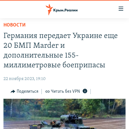
Доступность
ссылки
Вернуться
НОВОСТИ
к
НОВОСТИ
Германия передает Украине еще
основному
СПЕЦПРОЕКТЫ
содержанию
20 БМП Marder и
ВОДА
Вернутся
ГРУЗ 200
дополнительные 155-
к
ИСТОРИЯ
КАРТА ВОЕННЫХ ОБЪЕКТОВ КРЫМА
миллиметровые боеприпасы
главной
ЕЩЕ
11 ЛЕТ ОККУПАЦИИ КРЫМА. 11 ИСТОРИЙ СОПРОТИВЛЕНИЯ
навигации
22 ноября 2023, 19:10
Вернутся
РАДІО СВОБОДА
ИНТЕРАКТИВ
к
Поделиться
Читать без VPN
КАК ОБОЙТИ БЛОКИРОВКУ
ИНФОГРАФИКА
поиску
ТЕЛЕПРОЕКТ КРЫМ.РЕАЛИИ
Українською
СОВЕТЫ ПРАВОЗАЩИТНИКОВ
Qırımtatar
ПРОПАВШИЕ БЕЗ ВЕСТИ