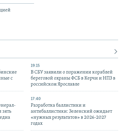
ацией
19:15
бинские
В СБУ заявили о поражении кораблей
нные с
береговой охраны ФСБ в Керчи и НПЗ в
российском Ярославле
17:40
енерал-
Разработка баллистики и
 зять
антибаллистики: Зеленский ожидает
медиа
«нужных результатов» в 2026-2027
годах