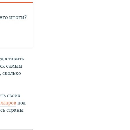
его итоги?
едоставить
тся самым
, сколько
ть своих
олларов
под
ись страны