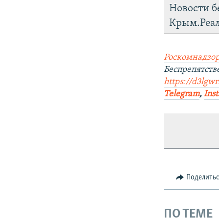
Новости б
Крым.Реа
Роскомнадзор
Беспрепятств
https://d3lgw
Telegram
,
Ins
Поделить
ПО ТЕМЕ