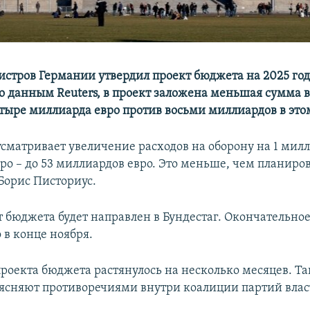
стров Германии утвердил проект бюджета на 2025 год
 По данным Reuters, в проект заложена меньшая сумма 
тыре миллиарда евро против восьми миллиардов в этом
сматривает увеличение расходов на оборону на 1 мил
ро – до 53 миллиардов евро. Это меньше, чем планиро
Борис Писториус.
т бюджета будет направлен в Бундестаг. Окончательно
 в конце ноября.
роекта бюджета растянулось на несколько месяцев. Т
ясняют противоречиями внутри коалиции партий влас