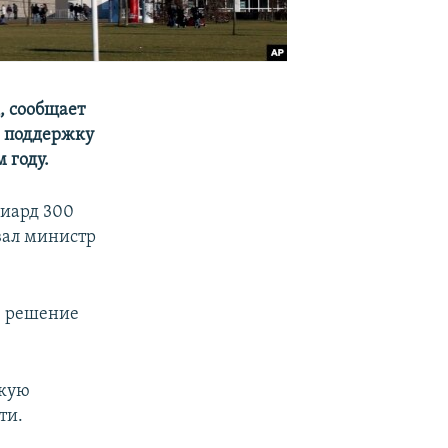
, сообщает
в поддержку
 году.
лиард 300
вал министр
е решение
акую
ти.