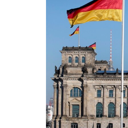
ПОБЕДИТЕЛЕЙ НЕ СУДЯТ?
КРЫМ.НЕПОКОРЕННЫЙ
ELIFBE
УКРАИНСКАЯ ПРОБЛЕМА КРЫМА