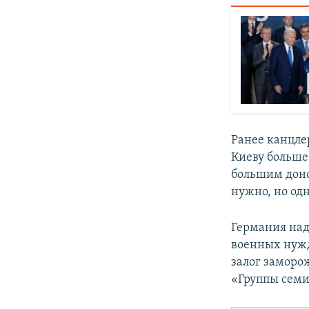
Ранее канцле
Киеву больше
большим доно
нужно, но од
Германия над
военных нужд
залог заморо
«Группы семи