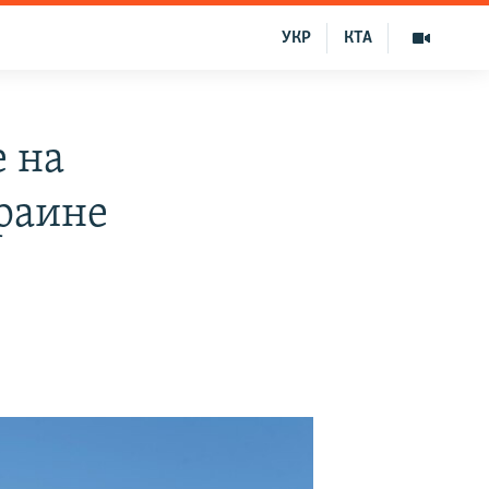
УКР
КТА
 на
раине