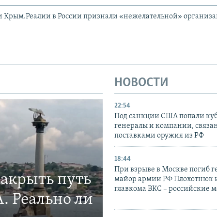
и Крым.Реалии в России признали «нежелательной» организ
НОВОСТИ
22:54
Под санкции США попали ку
генералы и компании, связа
поставками оружия из РФ
18:44
При взрыве в Москве погиб г
закрыть путь
майор армии РФ Плохотнюк и
главкома ВКС – российские 
. Реально ли