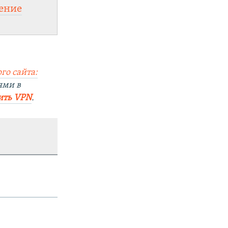
ение
го сайта:
ями в
ить VPN
.