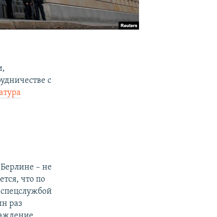
и,
рудничестве с
атура
 Берлине – не
тся, что по
й спецслужбой
ин раз
раждение.