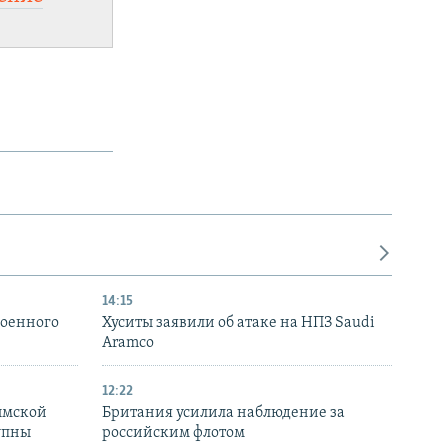
14:15
военного
Хуситы заявили об атаке на НПЗ Saudi
Aramco
12:22
ымской
Британия усилила наблюдение за
упны
российским флотом