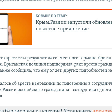
БОЛЬШЕ ПО ТЕМЕ:
Крым.Реалии запустили обновле
новостное приложение
что арест стал результатом совместного германо-брита
я. Британская полиция подтвердила факт ареста граж
акже сообщила, что ему 57 лет. Других подробностей н
алось об аресте в Германии по подозрению в сотруднич
 России российского гражданина - сотрудника одного
в.
ез блокировки и цензуры! Установить
прилож