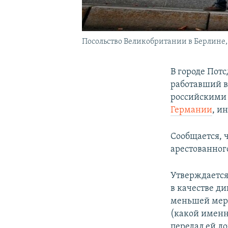
Посольство Великобритании в Берлине
В городе Пот
работавший в 
российскими 
Германии
, и
Сообщается, ч
арестованног
Утверждается,
в качестве ди
меньшей мере
(какой именно
передал ей д