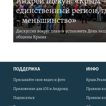
Андрей Щекун: «Крым –
единственный регион, 
– меньшинство»
Дискуссия вокруг планов установить День за
общины Крыма
ПОДДЕРЖКА
ИНФО
Українською
Присылайте свои видео и фото
Крым.Реали
Qırımtatar
Приложение для iOS и Андроид
Правила к
Подписаться
Правила к
ПРИСОЕДИНЯЙТЕСЬ!