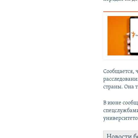
Сообщается, 
расследовани
страны. Она т
В июне сообщ
спецслужбами
университето
Новости б