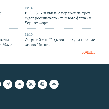
10:14
ы
В СБС ВСУ заявили о поражении трех
судов российского «теневого флота» в
Черном море
18:10
акеты
Старший сын Кадырова получил звание
ки M270
«героя Чечни»
БОЛЬШЕ