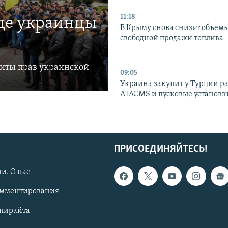
11:18
где украинцы
В Крыму снова снизят объем
свободной продажи топлива
щиты прав украинской
09:05
Украина закупит у Турции р
ATACMS и пусковые установ
ПРИСОЕДИНЯЙТЕСЬ!
и. О нас
омментирования
опирайта