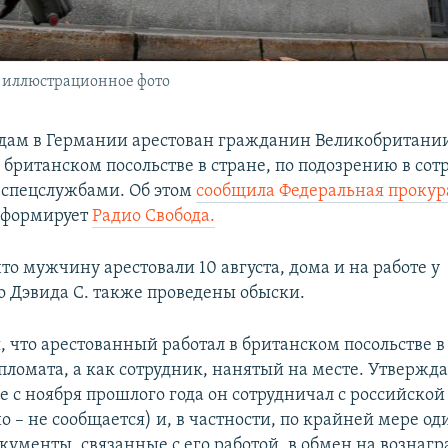
, иллюстрационное фото
сдам в Германии арестован гражданин Великобритани
британском посольстве в стране, по подозрению в сот
спецслужбами. Об этом
сообщила Федеральная прокур
нформирует
Радио Свобода.
то мужчину арестовали 10 августа, дома и на работе у
о Дэвида С. также проведены обыски.
 что арестованный работал в британском посольстве в
пломата, а как сотрудник, нанятый на месте. Утверждае
 с ноября прошлого года он сотрудничал с российско
 – не сообщается) и, в частности, по крайней мере од
окументы, связанные с его работой, в обмен на вознаг