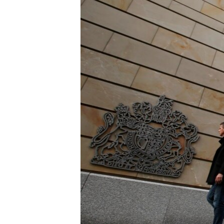
ПОБЕДИТЕЛЕЙ НЕ СУДЯТ?
КРЫМ.НЕПОКОРЕННЫЙ
ELIFBE
УКРАИНСКАЯ ПРОБЛЕМА КРЫМА