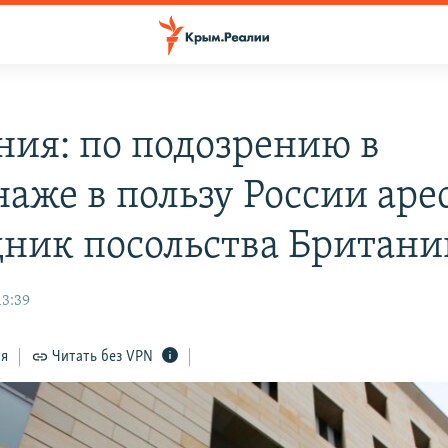
ния: по подозрению в
аже в пользу России аре
дник посольства Британи
13:39
ся
Читать без VPN