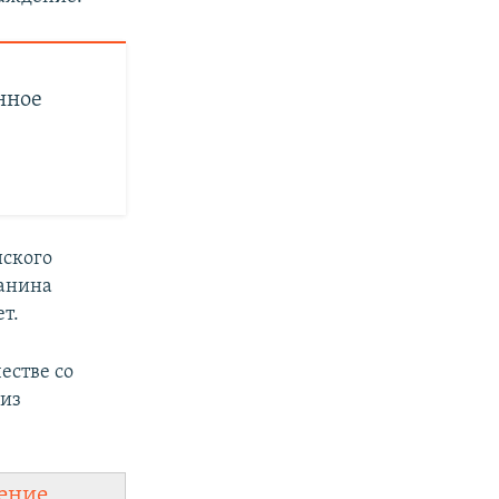
нное
нского
данина
ет.
естве со
 из
ение