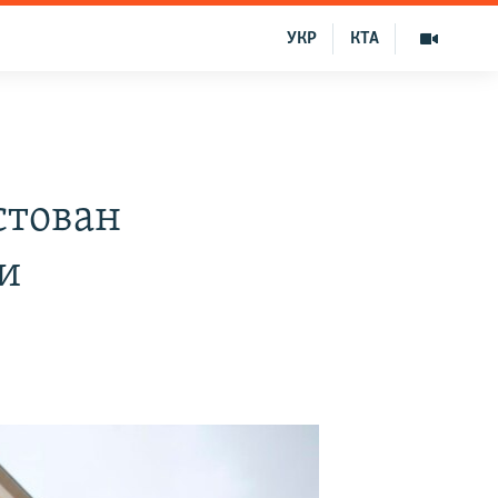
УКР
КТА
стован
и