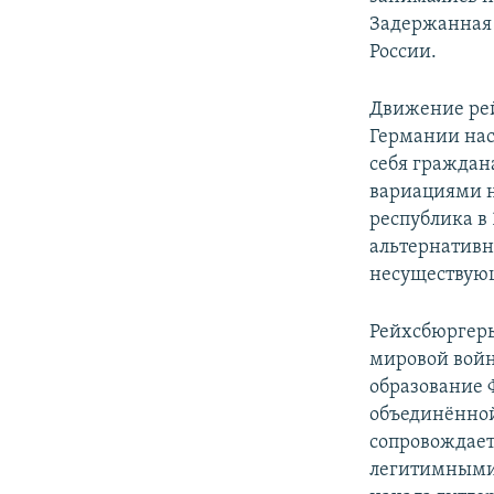
Задержанная 
России.
Движение рей
Германии нас
себя граждан
вариациями но
республика в
альтернативн
несуществующ
Рейхсбюргеры
мировой войн
образование 
объединённой
сопровождает
легитимными 