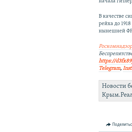
начала гитлер
В качестве с
рейха до 1918
нынешней ФРГ,
Роскомнадзор
Беспрепятст
https://d3fx8
Telegram
,
Ins
Новости б
Крым.Реа
Поделить