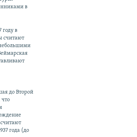
ронниками в
 году в
ы считают
с небольшими
 Веймарская
отавливают
шая до Второй
 что
м
ерждение
 считают
37 года (до