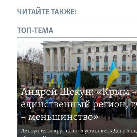
ЧИТАЙТЕ ТАКЖЕ:
ТОП-ТЕМА
Андрей Щекун: «Крым –
единственный регион, 
– меньшинство»
Дискуссия вокруг планов установить День за