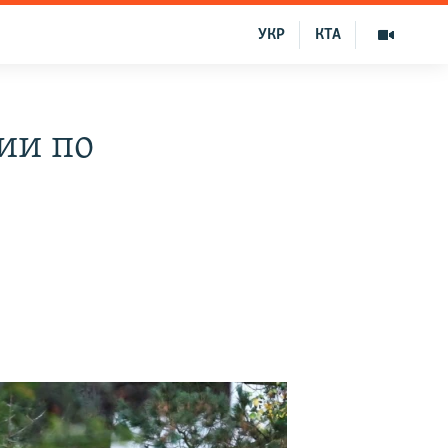
УКР
КТА
ии по