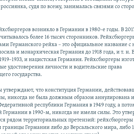
россиянка, судя по всему, занималась связями со сто
хсбюргеров возникло в Германии в 1980-е годы. В 2017
читывалось более 16 тысяч сторонников. Рейхсбюргер
ами Германского рейха – это официальное название 
сила и монархическая Германия до 1918 года, и т. н.
 1919–1933, и нацистская Германия. Рейхсбюргеры изг
ые удостоверения личности и водительские права
его государства.
 утверждают, что конституция Германии, действовав
ы, никогда не была должным образом аннулирована и
Федеративной республики Германия в 1949 году, а пото
 Германии в 1990-м, никогда не имели силы. Это утв
ся рядом территориальных претензий: рейхсбюргеры
границы Германии либо до Версальского мира, либо 19