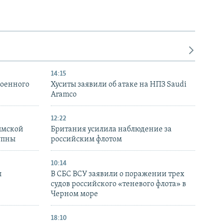
14:15
военного
Хуситы заявили об атаке на НПЗ Saudi
Aramco
12:22
ымской
Британия усилила наблюдение за
упны
российским флотом
10:14
ы
В СБС ВСУ заявили о поражении трех
судов российского «теневого флота» в
Черном море
18:10