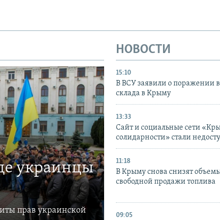
НОВОСТИ
15:10
В ВСУ заявили о поражении 
склада в Крыму
13:33
Сайт и социальные сети «Кр
солидарности» стали недост
11:18
где украинцы
В Крыму снова снизят объем
свободной продажи топлива
щиты прав украинской
09:05