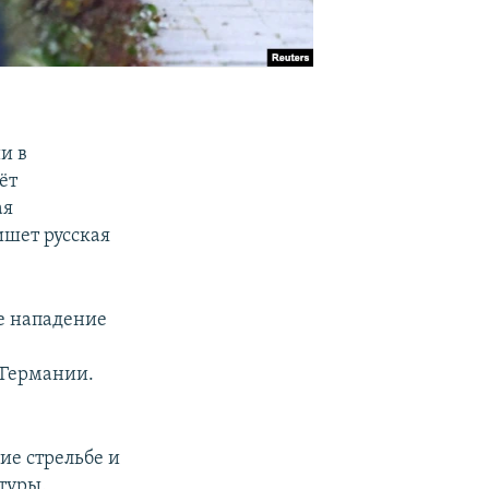
и в
ёт
ая
ишет русская
е нападение
 Германии.
ие стрельбе и
туры.