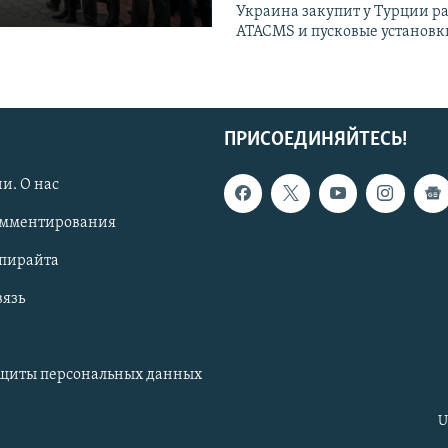
Украина закупит у Турции р
ATACMS и пусковые установ
ПРИСОЕДИНЯЙТЕСЬ!
и. О нас
омментирования
опирайта
вязь
ащиты персональных данных
U