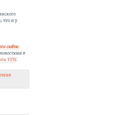
анского
, что и у
го сайта:
новостями в
ить
VPN
.
ение