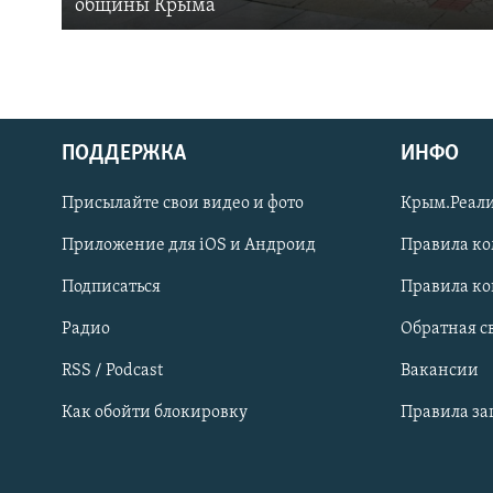
общины Крыма
ПОДДЕРЖКА
ИНФО
Українською
Присылайте свои видео и фото
Крым.Реали
Qırımtatar
Приложение для iOS и Андроид
Правила к
Подписаться
Правила к
ПРИСОЕДИНЯЙТЕСЬ!
Радио
Обратная с
RSS / Podcast
Вакансии
Как обойти блокировку
Правила з
Все сайты RFE/RL