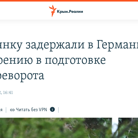
янку задержали в Герман
рению в подготовке
реворота
 16:41
ся
Читать без VPN