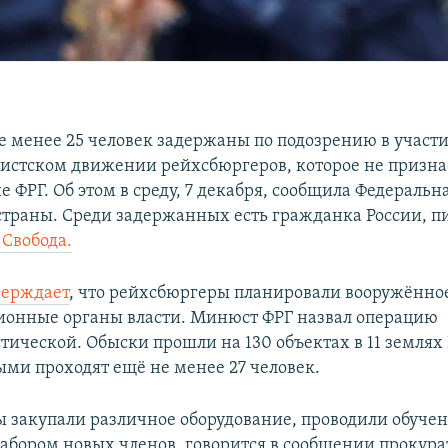
е менее 25 человек задержаны по подозрению в участи
истском движении рейхсбюргеров, которое не призна
 ФРГ. Об этом в среду, 7 декабря, сообщила Федеральн
страны. Среди задержанных есть гражданка России, п
 Свобода.
верждает
, что рейхсбюргеры планировали вооружённо
ионные органы власти. Минюст ФРГ назвал операцию
тической. Обыски прошли на 130 объектах в 11 землях
ми проходят ещё не менее 27 человек.
 закупали различное оборудование, проводили обучен
абором новых членов, говорится в сообщении прокура