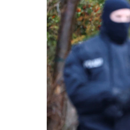
ПОБЕДИТЕЛЕЙ НЕ СУДЯТ?
КРЫМ.НЕПОКОРЕННЫЙ
ELIFBE
УКРАИНСКАЯ ПРОБЛЕМА КРЫМА