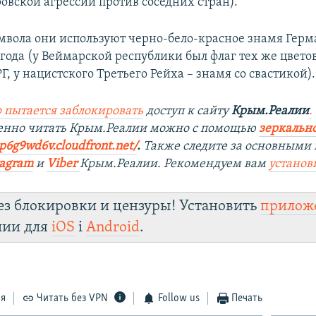
овской агрессии против соседних стран).
имвола они используют черно-бело-красное знамя Герм
 года (у Веймарской республики был флаг тех же цветов
 у нацистского Третьего Рейха – знамя со свастикой).
 пытается заблокировать
доступ к сайту
Крым.Реалии
.
венно читать Крым.Реалии можно с помощью
зеркально
9p6g9wd6v.cloudfront.net/
. ​
Также следите за основными 
tagram
и
Viber
Крым.Реалии. Рекомендуем вам
установ
ез блокировки и цензуры! Установить
прилож
лии для
iOS
і
Android
.
ся
Читать без VPN
Follow us
Печать