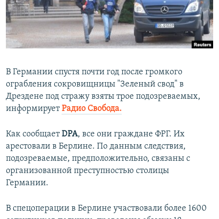
ПРИСОЕДИНЯЙТЕСЬ!
ПОБЕДИТЕЛЕЙ НЕ СУДЯТ?
КРЫМ.НЕПОКОРЕННЫЙ
ELIFBE
УКРАИНСКАЯ ПРОБЛЕМА КРЫМА
В Германии спустя почти год после громкого
Все сайты RFE/RL
ограбления сокровищницы "Зеленый свод" в
Дрездене под стражу взяты трое подозреваемых,
информирует
Радио Свобода.
Как сообщает
DPA
, все они граждане ФРГ. Их
арестовали в Берлине. По данным следствия,
подозреваемые, предположительно, связаны с
организованной преступностью столицы
Германии.
В спецоперации в Берлине участвовали более 1600