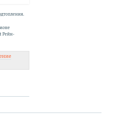
одтопления.
гионе
й Рейн-
ение