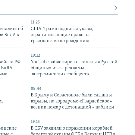
11:25
итались об
США: Трамп подписал указы,
ов БпЛА в
ограничивающие право на
гражданство по рождению
10:12
войска РФ
YouTube заблокировал каналы «Русской
 БпЛА,
общины» из-за рекламы
рыма
экстремистских сообществ
08:44
В Крыму и Севастополе были слышны
ов
взрывы, на аэродроме «Гвардейское»
возник пожар с детонацией – паблики
19:15
бинские
В СБУ заявили о поражении кораблей
нные с
береговой охраны ФСБ в Керчи и НПЗ в