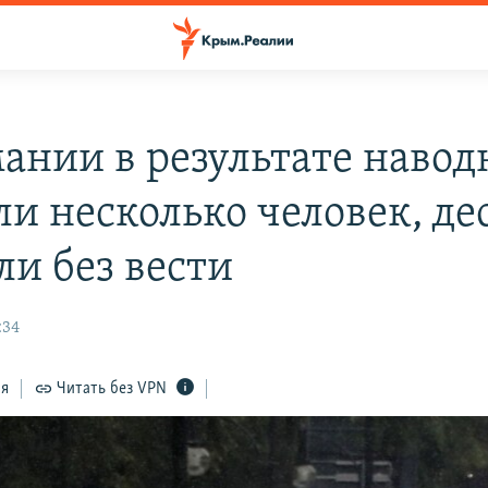
мании в результате наво
ли несколько человек, де
ли без вести
:34
ся
Читать без VPN