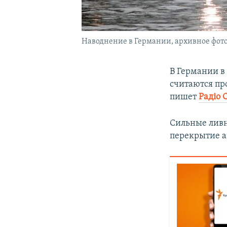
Наводнение в Германии, архивное фот
В Германии в
считаются пр
пишет
Радiо 
Сильные ливн
перекрытие а