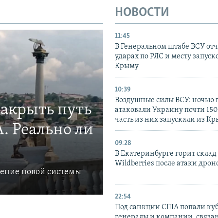
НОВОСТИ
11:45
В Генеральном штабе ВСУ отч
ударах по РЛС и месту запуск
Крыму
10:39
Воздушные силы ВСУ: ночью 
закрыть путь
атаковали Украину почти 150
часть из них запускали из К
. Реально ли
09:28
В Екатеринбурге горит склад
Wildberries после атаки дрон
ление новой системы
22:54
Под санкции США попали ку
генералы и компании, связа