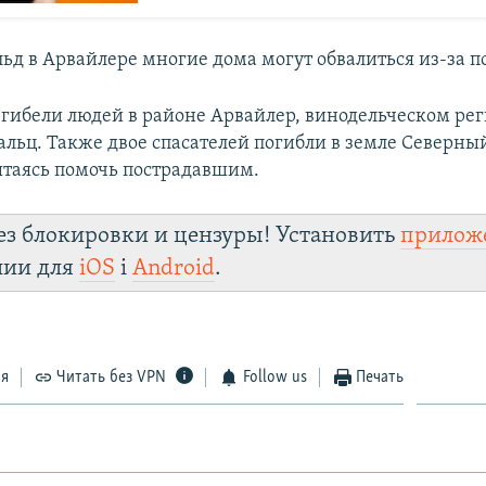
льд в Арвайлере многие дома могут обвалиться из-за п
 гибели людей в районе Арвайлер, винодельческом ре
льц. Также двое спасателей погибли в земле Северны
ытаясь помочь пострадавшим.
ез блокировки и цензуры! Установить
прилож
лии для
iOS
і
Android
.
ся
Читать без VPN
Follow us
Печать