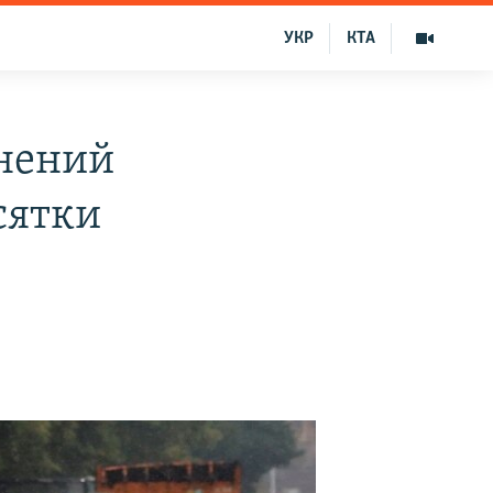
УКР
КТА
днений
сятки