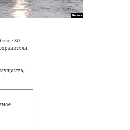
более 30
охранители,
имущества,
нное