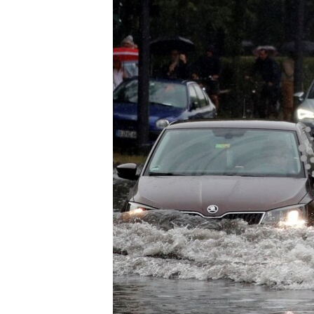
ПОБЕДИТЕЛЕЙ НЕ СУДЯТ?
КРЫМ.НЕПОКОРЕННЫЙ
ELIFBE
УКРАИНСКАЯ ПРОБЛЕМА КРЫМА