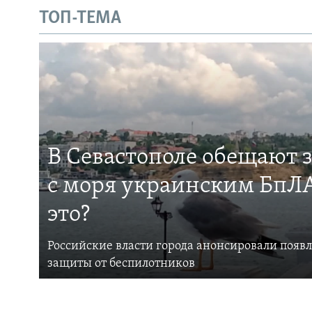
ТОП-ТЕМА
В Севастополе обещают 
с моря украинским БпЛА
это?
Российские власти города анонсировали появ
защиты от беспилотников