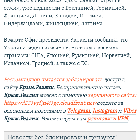
Вильнюсе в июле 2023 года странами «Группы
семи», уже подписали с Британией, Германией,
Францией, Данией, Канадой, Италией,
Нидерландами, Финляндией, Латвией.
В марте Офис президента Украины сообщил, что
Украина ведет схожие переговоры с восемью
странами: США, Японией, Румынией, Норвегией,
Испанией, Грецией, а также с ЕС.
Роскомнадзор пытается заблокировать
доступ к
сайту
Крым.Реалии
. Беспрепятственно читать
Крым.Реалии
можно с помощью
зеркального сайта:
https://d333ygfjn4i3ge.cloudfront.net/
следите за
основными новостями в
Telegram
,
Instagram
и
Viber
Крым.Реалии
. Рекомендуем вам
установить VPN
.
Новости без блокировки и цензуры!