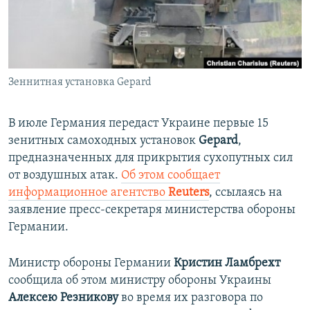
ПРИСОЕДИНЯЙТЕСЬ!
ПОБЕДИТЕЛЕЙ НЕ СУДЯТ?
КРЫМ.НЕПОКОРЕННЫЙ
ELIFBE
Зеннитная установка Gepard
УКРАИНСКАЯ ПРОБЛЕМА КРЫМА
Все сайты RFE/RL
В июле Германия передаст Украине первые 15
зенитных самоходных установок
Gepard
,
предназначенных для прикрытия сухопутных сил
от воздушных атак.
Об этом сообщает
информационное агентство
Reuters
, ссылаясь на
заявление пресс-секретаря министерства обороны
Германии.
Министр обороны Германии
Кристин Ламбрехт
сообщила об этом министру обороны Украины
Алексею Резникову
во время их разговора по