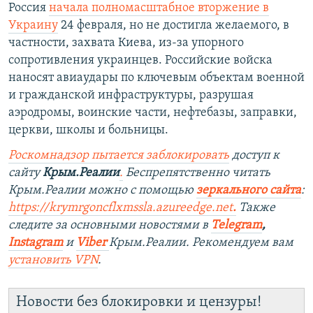
Россия
начала полномасштабное вторжение в
Украину
24 февраля, но не достигла желаемого, в
частности, захвата Киева, из-за упорного
сопротивления украинцев. Российские войска
наносят авиаудары по ключевым объектам военной
и гражданской инфраструктуры, разрушая
аэродромы, воинские части, нефтебазы, заправки,
церкви, школы и больницы.
Роскомнадзор пытается заблокировать
доступ к
сайту
Крым.Реалии
.
Беспрепятственно читать
Крым.Реалии можно с помощью
зеркального сайта
:
https://krymrgoncflxmssla.azureedge.net
.
Также
следите за основными новостями в
Telegram
,
Instagram
и
Viber
Крым.Реалии. Рекомендуем вам
установить
VPN
.
Новости без блокировки и цензуры!