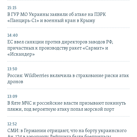
15:15
В ГУР МО Украины заявили об атаке на ПЗРК
«Панцирь-С1» и военный кран в Крыму
14:40
ЕС ввел санкции против директоров заводов РФ,
причастных к производству ракет «Сармат» и
«Искандер»
13:50
Россия: Wildberries включила в страхование риски атак
дронов
13:09
В Ялте МЧС и российские власти призывают покинуть
пляжи, под вероятную атаку попал морской порт
12:52
СМИ: в Германии отрицают, что на борту украинского
Ан-124 в аэропорту Лейпцига были боеприпасы