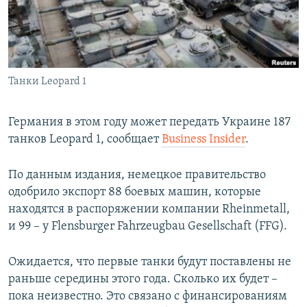
ПРИСОЕДИНЯЙТЕСЬ!
ПОБЕДИТЕЛЕЙ НЕ СУДЯТ?
КРЫМ.НЕПОКОРЕННЫЙ
ELIFBE
Танки Leopard 1
УКРАИНСКАЯ ПРОБЛЕМА КРЫМА
Все сайты RFE/RL
Германия в этом году может передать Украине 187
танков Leopard 1, сообщает
Business Insider
.
По данным издания, немецкое правительство
одобрило экспорт 88 боевых машин, которые
находятся в распоряжении компании Rheinmetall,
и 99 – у Flensburger Fahrzeugbau Gesellschaft (FFG).
Ожидается, что первые танки будут поставлены не
раньше середины этого года. Сколько их будет –
пока неизвестно. Это связано с финансированиям