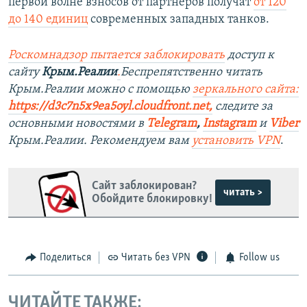
первой волне взносов от партнеров получат
от 120
до 140 единиц
современных западных танков.
Роскомнадзор пытается заблокировать
доступ к
сайту
Крым.Реалии
.
Беспрепятственно читать
Крым.Реалии можно с помощью
зеркального сайта:
https://d3c7n5x9ea5oyl.cloudfront.net,
следите за
основными новостями в
Telegram
,
Instagram
и
Viber
Крым.Реалии. Рекомендуем вам
установить VPN
.
Сайт заблокирован?
читать >
Обойдите блокировку!
Поделиться
Читать без VPN
Follow us
ЧИТАЙТЕ ТАКЖЕ: